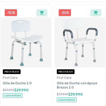
-
50%
-
50%
PRECIO BLACK
PRECIO BLACK
First Care
First Care
Silla de Ducha 2.0
Silla de Ducha con Apoya
Brazos 2.0
$
29.990
$
59.990
$
39.990
$
79.990
LLEGA MAÑANA
LLEGA MAÑANA