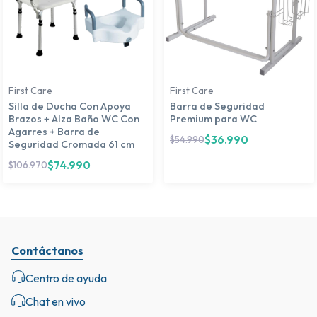
First Care
First Care
Silla de Ducha Con Apoya
Barra de Seguridad
Brazos + Alza Baño WC Con
Premium para WC
Agarres + Barra de
$
36.990
$
54.990
Seguridad Cromada 61 cm
$
74.990
$
106.970
Contáctanos
Centro de ayuda
Chat en vivo