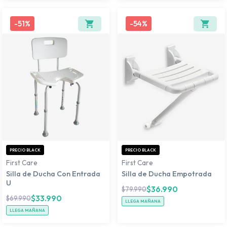
-
51%
-
54%
PRECIO BLACK
PRECIO BLACK
First Care
First Care
Silla de Ducha Con Entrada
Silla de Ducha Empotrada
U
$
36.990
$
79.990
$
33.990
$
69.990
LLEGA MAÑANA
LLEGA MAÑANA