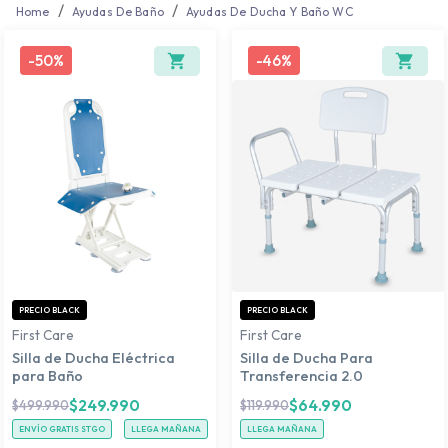
/
/
Home
Ayudas De Baño
Ayudas De Ducha Y Baño WC
-
50%
-
46%
PRECIO BLACK
PRECIO BLACK
First Care
First Care
Silla de Ducha Eléctrica
Silla de Ducha Para
para Baño
Transferencia 2.0
$
249.990
$
64.990
$
499.990
$
119.990
ENVÍO GRATIS STGO
LLEGA MAÑANA
LLEGA MAÑANA