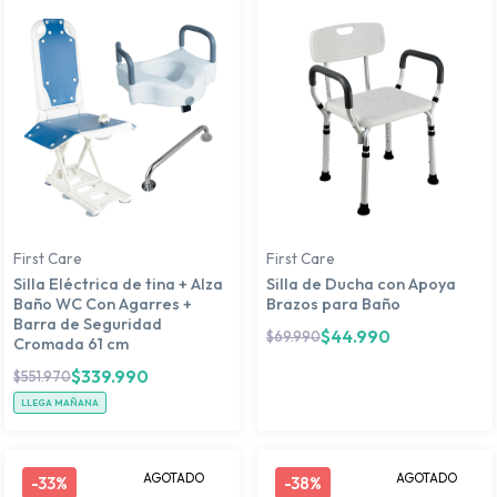
First Care
First Care
Silla Eléctrica de tina + Alza
Silla de Ducha con Apoya
Baño WC Con Agarres +
Brazos para Baño
Barra de Seguridad
$
44.990
$
69.990
Cromada 61 cm
$
339.990
$
551.970
LLEGA MAÑANA
AGOTADO
AGOTADO
-
33%
-
38%