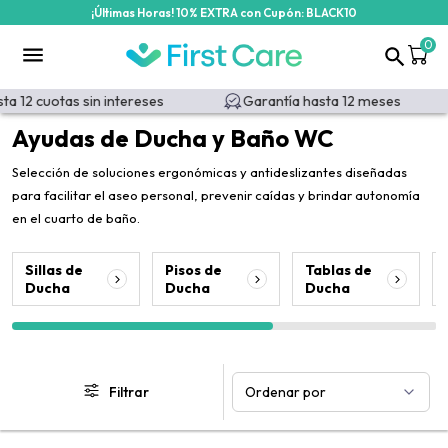
¡Últimas Horas! 10% EXTRA con Cupón: BLACK10
/categoria-producto/ayudas-ba-o/ayudas-de-ducha-y-ba-o-wc
0
12 cuotas sin intereses
Garantía hasta 12 meses
Ayudas de Ducha y Baño WC
Selección de soluciones ergonómicas y antideslizantes diseñadas
para facilitar el aseo personal, prevenir caídas y brindar autonomía
en el cuarto de baño.
Sillas de
Pisos de
Tablas de
Ducha
Ducha
Ducha
Filtrar
Ordenar por