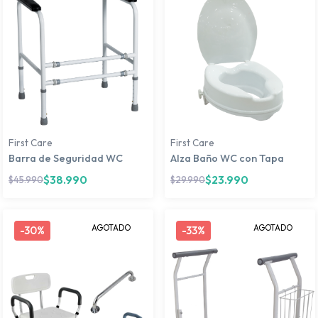
First Care
First Care
Barra de Seguridad WC
Alza Baño WC con Tapa
$
38.990
$
23.990
$
45.990
$
29.990
AGOTADO
AGOTADO
-
30%
-
33%