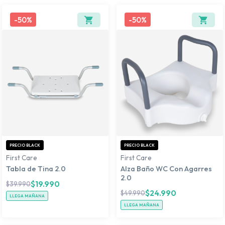
-
50%
-
50%
PRECIO BLACK
PRECIO BLACK
First Care
First Care
Tabla de Tina 2.0
Alza Baño WC Con Agarres
2.0
$
19.990
$
39.990
$
24.990
$
49.990
LLEGA MAÑANA
LLEGA MAÑANA