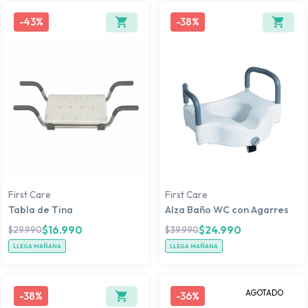
-
43%
-
38%
First Care
First Care
Tabla de Tina
Alza Baño WC con Agarres
$
16.990
$
24.990
$
29.990
$
39.990
LLEGA MAÑANA
LLEGA MAÑANA
AGOTADO
-
38%
-
36%