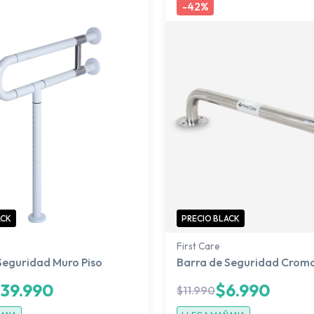
-
42%
ACK
PRECIO BLACK
First Care
Seguridad Muro Piso
Barra de Seguridad Crom
$
39.990
$
6.990
$
11.990