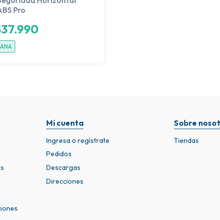
ABS Pro
$
37.990
ÑANA
Mi cuenta
Sobre nosot
Ingresa o regístrate
Tiendas
Pedidos
os
Descargas
Direcciones
ciones