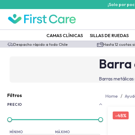
¡Solo por po
/categoria-producto/ayudas-ba-o/barras-de-seguridad/barra-d
CAMAS CLÍNICAS
SILLAS DE RUEDAS
Despacho rápido a todo Chile
Hasta 12 cuotas s
Barra 
Barras metálicas r
Filtros
/
Home
Ayud
PRECIO
-
48%
MÍNIMO
MÁXIMO