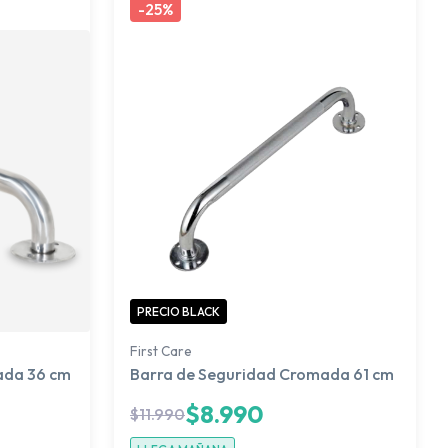
-
25%
PRECIO BLACK
First Care
ada 36 cm
Barra de Seguridad Cromada 61 cm
$
8.990
$
11.990