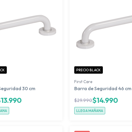
ACK
PRECIO BLACK
First Care
Seguridad 30 cm
Barra de Seguridad 46 cm
$
13.990
$
14.990
$
29.990
ÑANA
LLEGA MAÑANA