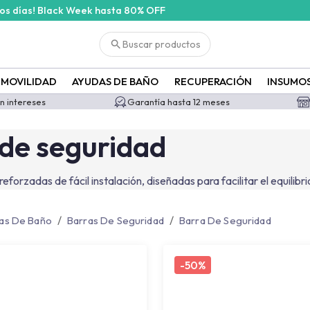
cos días! Black Week hasta 80% OFF
e-seguridad?id=4818&id_filter=4818
Buscar productos
MOVILIDAD
AYUDAS DE BAÑO
RECUPERACIÓN
INSUMO
in intereses
Garantía hasta 12 meses
de seguridad
eforzadas de fácil instalación, diseñadas para facilitar el equilibr
/
/
as De Baño
Barras De Seguridad
Barra De Seguridad
-
50%