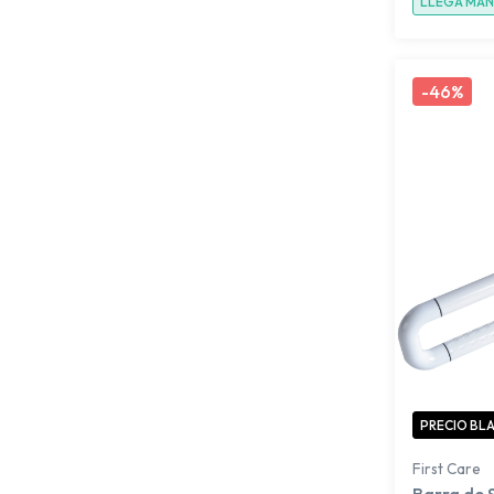
LLEGA MA
-
46%
PRECIO BL
First Care
Barra de 