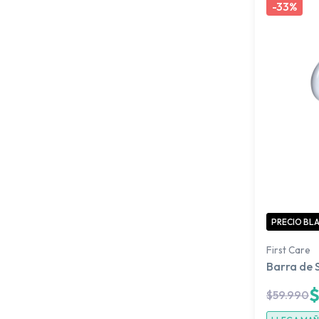
-
33%
PRECIO BL
First Care
Barra de 
$
59.990