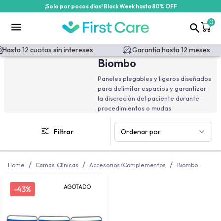
¡Solo por pocos días! Black Week hasta 80% OFF
/categoria-producto/camas-clinicas/accesorios-camas-clinicas/
0
Hasta 12 cuotas sin intereses
Garantía hasta 12 meses
Biombo
Paneles plegables y ligeros diseñados
para delimitar espacios y garantizar
la discreción del paciente durante
procedimientos o mudas.
Filtrar
Ordenar por
/
/
/
Home
Camas Clínicas
Accesorios/Complementos
Biombo
AGOTADO
-
43%