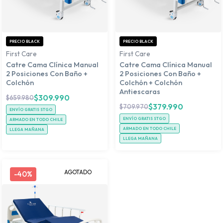
PRECIO BLACK
PRECIO BLACK
First Care
First Care
Catre Cama Clínica Manual
Catre Cama Clínica Manual
2 Posiciones Con Baño +
2 Posiciones Con Baño +
Colchón
Colchón + Colchón
Antiescaras
$
309.990
$
659.980
$
379.990
$
709.970
ENVÍO GRATIS STGO
ENVÍO GRATIS STGO
ARMADO EN TODO CHILE
ARMADO EN TODO CHILE
LLEGA MAÑANA
LLEGA MAÑANA
AGOTADO
-
40%