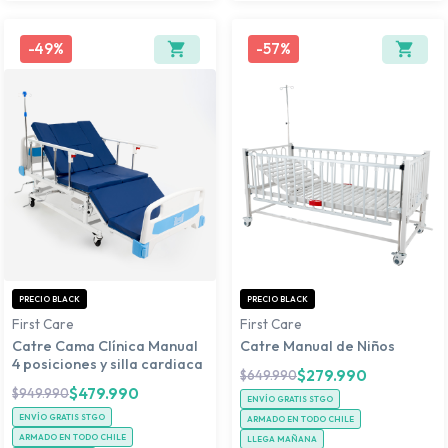
-
49%
-
57%
PRECIO BLACK
PRECIO BLACK
First Care
First Care
Catre Cama Clínica Manual
Catre Manual de Niños
4 posiciones y silla cardiaca
$
279.990
$
649.990
$
479.990
$
949.990
ENVÍO GRATIS STGO
ENVÍO GRATIS STGO
ARMADO EN TODO CHILE
ARMADO EN TODO CHILE
LLEGA MAÑANA