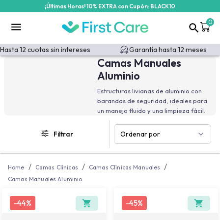
¡Últimas Horas! 10% EXTRA con Cupón: BLACK10
/categoria-producto/camas-clinicas/camas-clinicas-manuales/
0
sta 12 cuotas sin intereses
Garantía hasta 12 meses
Camas Manuales
Aluminio
Estructuras livianas de aluminio con
barandas de seguridad, ideales para
un manejo fluido y una limpieza fácil.
Filtrar
Ordenar por
/
/
/
Home
Camas Clínicas
Camas Clínicas Manuales
Camas Manuales Aluminio
-
44%
-
45%