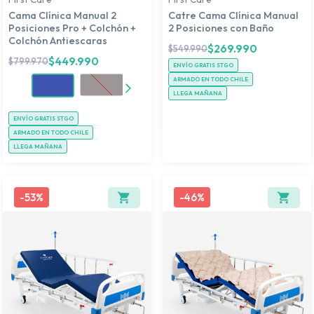
Cama Clínica Manual 2
Catre Cama Clínica Manual
Posiciones Pro + Colchón +
2 Posiciones con Baño
Colchón Antiescaras
$
269.990
$
549.990
$
449.990
$
799.970
ENVÍO GRATIS STGO
ARMADO EN TODO CHILE
LLEGA MAÑANA
ENVÍO GRATIS STGO
ARMADO EN TODO CHILE
LLEGA MAÑANA
-
53%
-
46%