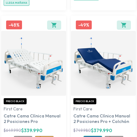
LLEGA MAÑANA
-
48%
-
49%
PRECIO BLACK
PRECIO BLACK
First Care
First Care
Catre Cama Clínica Manual
Catre Cama Clínica Manual
2 Posiciones Pro
2 Posiciones Pro + Colchón
$
339.990
$
379.990
$
649.990
$
749.980