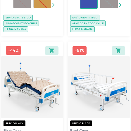
ENVÍO GRATIS STGO
ENVÍO GRATIS STGO
ARMADO EN TODO CHILE
ARMADO EN TODO CHILE
LLEGA MAÑANA
LLEGA MAÑANA
-
44%
-
51%
PRECIO BLACK
PRECIO BLACK
First Care
First Care