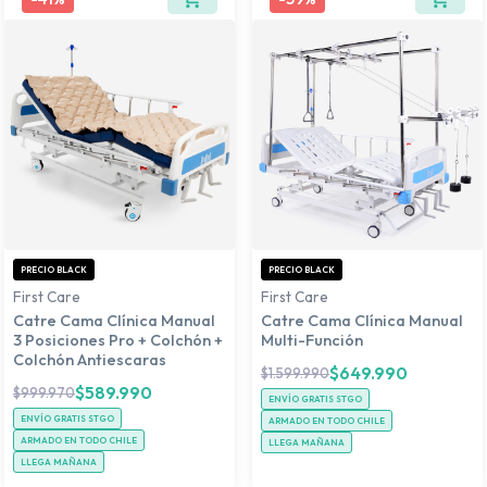
PRECIO BLACK
PRECIO BLACK
First Care
First Care
Catre Cama Clínica Manual
Catre Cama Clínica Manual
3 Posiciones Pro + Colchón +
Multi-Función
Colchón Antiescaras
$
649.990
$
1.599.990
$
589.990
$
999.970
ENVÍO GRATIS STGO
ENVÍO GRATIS STGO
ARMADO EN TODO CHILE
ARMADO EN TODO CHILE
LLEGA MAÑANA
LLEGA MAÑANA