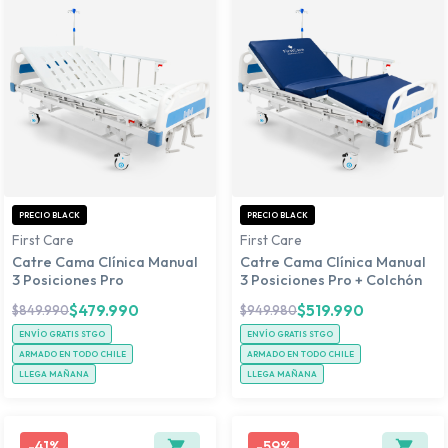
PRECIO BLACK
PRECIO BLACK
First Care
First Care
Catre Cama Clínica Manual
Catre Cama Clínica Manual
3 Posiciones Pro
3 Posiciones Pro + Colchón
$
479.990
$
519.990
$
849.990
$
949.980
ENVÍO GRATIS STGO
ENVÍO GRATIS STGO
ARMADO EN TODO CHILE
ARMADO EN TODO CHILE
LLEGA MAÑANA
LLEGA MAÑANA
-
41%
-
59%