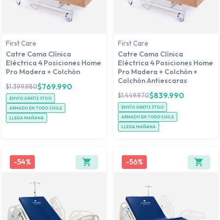
First Care
First Care
Catre Cama Clínica
Catre Cama Clínica
Eléctrica 4 Posiciones Home
Eléctrica 4 Posiciones Home
Pro Madera + Colchón
Pro Madera + Colchón +
Colchón Antiescaras
$
769.990
$
1.399.980
$
839.990
$
1.449.970
ENVÍO GRATIS STGO
ENVÍO GRATIS STGO
ARMADO EN TODO CHILE
ARMADO EN TODO CHILE
LLEGA MAÑANA
LLEGA MAÑANA
-
54%
-
56%