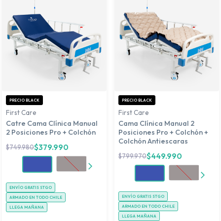
PRECIO BLACK
PRECIO BLACK
First Care
First Care
Catre Cama Clínica Manual
Cama Clínica Manual 2
2 Posiciones Pro + Colchón
Posiciones Pro + Colchón +
Colchón Antiescaras
$
379.990
$
749.980
$
449.990
$
799.970
ENVÍO GRATIS STGO
ENVÍO GRATIS STGO
ARMADO EN TODO CHILE
ARMADO EN TODO CHILE
LLEGA MAÑANA
LLEGA MAÑANA