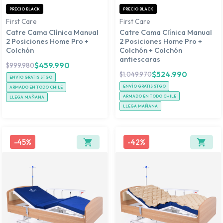
PRECIO BLACK
PRECIO BLACK
First Care
First Care
Catre Cama Clínica Manual
Catre Cama Clínica Manual
2 Posiciones Home Pro +
2 Posiciones Home Pro +
Colchón
Colchón + Colchón
antiescaras
$
459.990
$
999.980
$
524.990
$
1.049.970
ENVÍO GRATIS STGO
ENVÍO GRATIS STGO
ARMADO EN TODO CHILE
ARMADO EN TODO CHILE
LLEGA MAÑANA
LLEGA MAÑANA
-
45%
-
42%