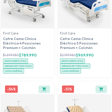
First Care
First Care
Catre Cama Clínica
Catre Cama Clínica
Eléctrica 4 Posiciones
Eléctrica 5 Posiciones
Premium + Colchón
Premium + Colchón
$
789.990
$
969.990
$
1.699.980
$
2.199.980
ENVÍO GRATIS STGO
ENVÍO GRATIS STGO
ARMADO EN TODO CHILE
ARMADO EN TODO CHILE
LLEGA MAÑANA
LLEGA MAÑANA
-
54%
-
51%