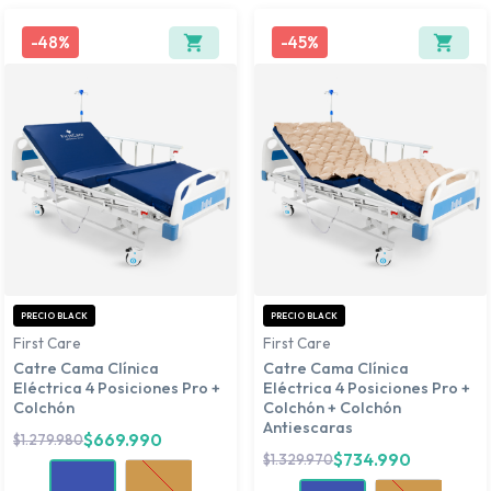
-
48%
-
45%
PRECIO BLACK
PRECIO BLACK
First Care
First Care
Catre Cama Clínica
Catre Cama Clínica
Eléctrica 4 Posiciones Pro +
Eléctrica 4 Posiciones Pro +
Colchón
Colchón + Colchón
Antiescaras
$
669.990
$
1.279.980
$
734.990
$
1.329.970