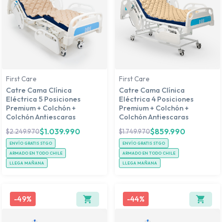
First Care
First Care
Catre Cama Clínica
Catre Cama Clínica
Eléctrica 5 Posiciones
Eléctrica 4 Posiciones
Premium + Colchón +
Premium + Colchón +
Colchón Antiescaras
Colchón Antiescaras
$
1.039.990
$
859.990
$
2.249.970
$
1.749.970
ENVÍO GRATIS STGO
ENVÍO GRATIS STGO
ARMADO EN TODO CHILE
ARMADO EN TODO CHILE
LLEGA MAÑANA
LLEGA MAÑANA
-
49%
-
44%