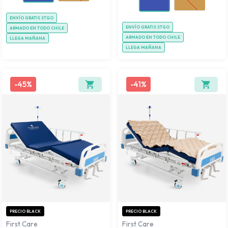
ENVÍO GRATIS STGO
ENVÍO GRATIS STGO
ARMADO EN TODO CHILE
ARMADO EN TODO CHILE
LLEGA MAÑANA
LLEGA MAÑANA
-
45%
-
41%
PRECIO BLACK
PRECIO BLACK
First Care
First Care