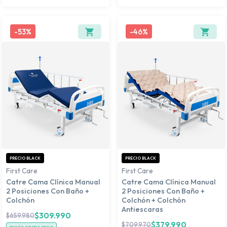
-
53%
-
46%
PRECIO BLACK
PRECIO BLACK
First Care
First Care
Catre Cama Clínica Manual
Catre Cama Clínica Manual
2 Posiciones Con Baño +
2 Posiciones Con Baño +
Colchón
Colchón + Colchón
Antiescaras
$
309.990
$
659.980
$
379.990
$
709.970