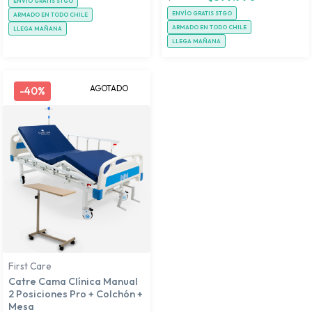
ENVÍO GRATIS STGO
ENVÍO GRATIS STGO
ARMADO EN TODO CHILE
ARMADO EN TODO CHILE
LLEGA MAÑANA
LLEGA MAÑANA
AGOTADO
-
40%
First Care
Catre Cama Clínica Manual
2 Posiciones Pro + Colchón +
Mesa