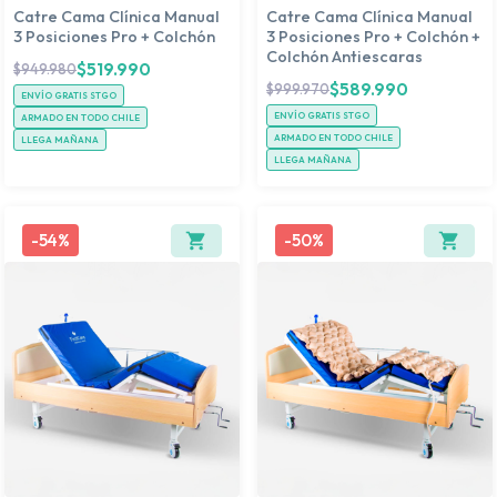
Catre Cama Clínica Manual
Catre Cama Clínica Manual
3 Posiciones Pro + Colchón
3 Posiciones Pro + Colchón +
Colchón Antiescaras
$
519.990
$
949.980
$
589.990
$
999.970
ENVÍO GRATIS STGO
ENVÍO GRATIS STGO
ARMADO EN TODO CHILE
ARMADO EN TODO CHILE
LLEGA MAÑANA
LLEGA MAÑANA
-
54%
-
50%