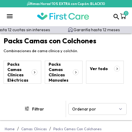
¡Últimas Horas! 10% EXTRA con Cupón: BLACK10
/categoria-producto/camas-clinicas/packs-camas-con-colchones
0
 12 cuotas sin intereses
Garantía hasta 12 meses
Packs Camas con Colchones
Combinaciones de cama clínica y colchón.
Packs
Packs
Ver todo
Camas
Camas
Clínicas
Clínicas
Eléctricas
Manuales
Filtrar
Ordenar por
/
/
Home
Camas Clínicas
Packs Camas Con Colchones