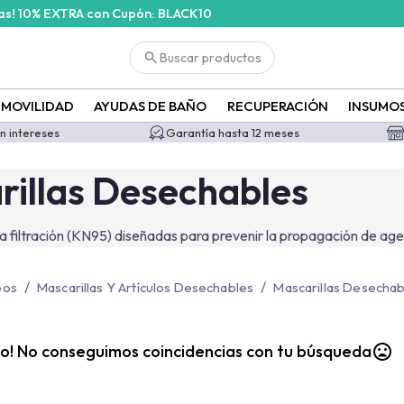
ras! 10% EXTRA con Cupón: BLACK10
=5184&id_filter=5184
Buscar productos
MOVILIDAD
AYUDAS DE BAÑO
RECUPERACIÓN
INSUMO
in intereses
Garantía hasta 12 meses
rillas Desechables
ta filtración (KN95) diseñadas para prevenir la propagación de age
/
/
pos
Mascarillas Y Artículos Desechables
Mascarillas Desechab
to! No conseguimos coincidencias con tu búsqueda