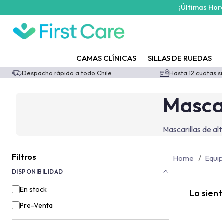
¡Últimas Ho
/categoria-producto/equipos/filtros/mascarillas-desechables?id
CAMAS CLÍNICAS
SILLAS DE RUEDAS
Despacho rápido a todo Chile
Hasta 12 cuotas s
Masca
Mascarillas de al
Filtros
/
Home
Equi
DISPONIBILIDAD
En stock
Lo sien
Pre-Venta