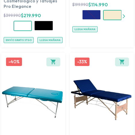
Cosmetológico y Tatuajes
$
114.990
$
199.990
Pro Elegance
$
219.990
$
399.990
LLEGA MAÑANA
ENVÍO GRATIS STGO
LLEGA MAÑANA
-
40%
-
33%