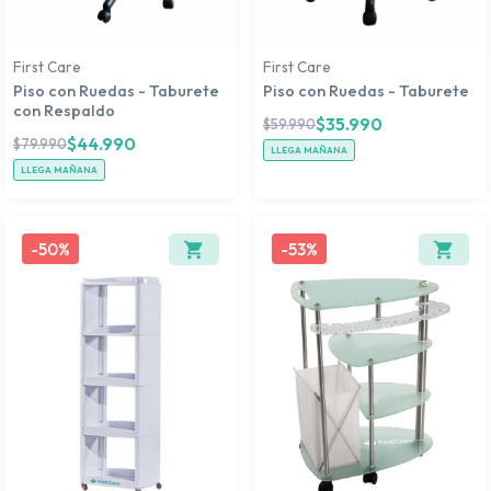
First Care
First Care
Piso con Ruedas - Taburete
Piso con Ruedas - Taburete
con Respaldo
$
35.990
$
59.990
$
44.990
$
79.990
LLEGA MAÑANA
LLEGA MAÑANA
-
50%
-
53%