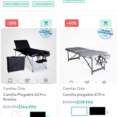
LLEGA MAÑANA
ENVÍO GRATIS STGO
LLEGA MAÑANA
-
38%
-
40%
Camillas Chile
Camillas Chile
Camilla Plegable A3 Pro
Camilla plegable A1 Pro
Ruedas
$
119.990
$
199.990
$
144.990
$
234.990