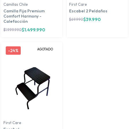
Camillas Chile
First Care
Camilla Fija Premium
Escabel 2 Peldaños
Comfort Harmony -
$
39.990
$
69.990
Calefacción
$
1.499.990
$
1.999.990
AGOTADO
-
24%
First Care