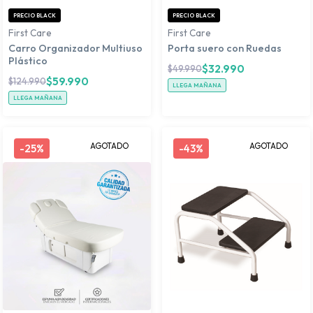
PRECIO BLACK
PRECIO BLACK
First Care
First Care
Carro Organizador Multiuso
Porta suero con Ruedas
Plástico
$
32.990
$
49.990
$
59.990
$
124.990
LLEGA MAÑANA
LLEGA MAÑANA
AGOTADO
AGOTADO
-
25%
-
43%