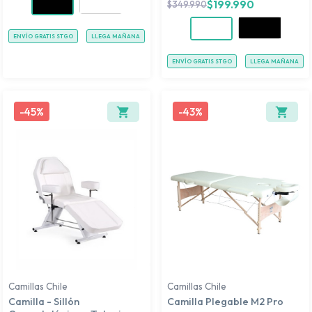
$
199.990
$
349.990
ENVÍO GRATIS STGO
LLEGA MAÑANA
ENVÍO GRATIS STGO
LLEGA MAÑANA
-
45%
-
43%
Camillas Chile
Camillas Chile
Camilla - Sillón
Camilla Plegable M2 Pro