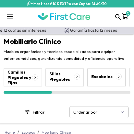
¡Últimas Horas! 10% EXTRA con Cupón: BLACK10
/categoria-producto/equipos/mobiliario?id=356&id_filter=356
0
 cuotas sin intereses
Garantía hasta 12 meses
Mobiliario Clínico
Muebles ergonómicos y técnicos especializados para equipar
entornos médicos, garantizando comodidad y eficiencia operativa.
Camillas
Sillas
Escabeles
Plegables y
Plegables
Fijas
Filtrar
Ordenar por
/
/
Home
Equipos
Mobiliario Clínico