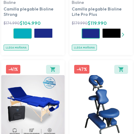
Bioline
Bioline
Camilla plegable Bioline
Camilla plegable Bioline
Strong
Lite Pro Plus
$
104.990
$
119.990
$
174.990
$
179.990
LLEGA MAÑANA
LLEGA MAÑANA
-
41%
-
47%