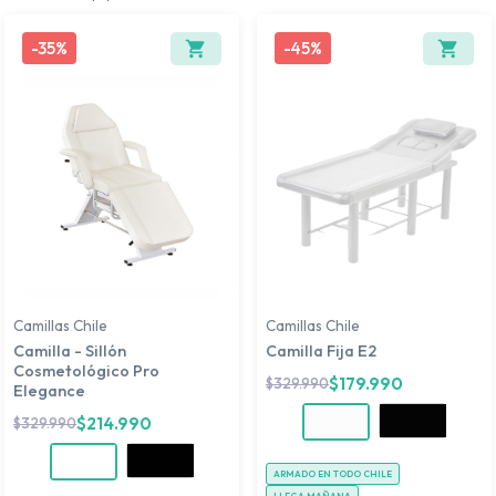
-
35%
-
45%
Camillas Chile
Camillas Chile
Camilla - Sillón
Camilla Fija E2
Cosmetológico Pro
$
179.990
$
329.990
Elegance
$
214.990
$
329.990
ARMADO EN TODO CHILE