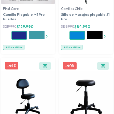
First Care
Camillas Chile
Camilla Plegable M1 Pro
Silla de Masajes plegable S1
Ruedas
Pro
$
129.990
$
84.990
$
219.990
$
159.990
LLEGA MAÑANA
LLEGA MAÑANA
-
44%
-
40%