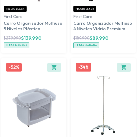
PRECIO BLACK
PRECIO BLACK
First Care
First Care
Carro Organizador Multiuso
Carro Organizador Multiuso
5 Niveles Plástico
4 Niveles Vidrio Premium
$
139.990
$
89.990
$
279.990
$
189.990
LLEGA MAÑANA
LLEGA MAÑANA
-
52%
-
34%