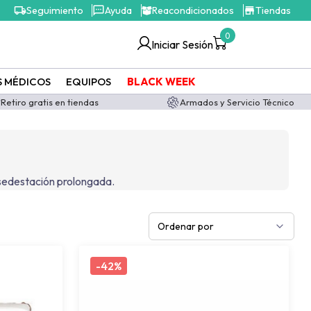
Seguimiento
Ayuda
Reacondicionados
Tiendas
0
Iniciar Sesión
S MÉDICOS
EQUIPOS
BLACK WEEK
Retiro gratis en tiendas
Armados y Servicio Técnico
r sedestación prolongada.
Ordenar por
-
42%