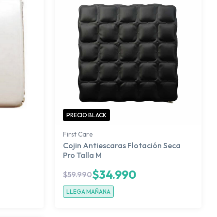
PRECIO BLACK
First Care
Cojin Antiescaras Flotación Seca
Pro Talla M
$
34.990
$
59.990
LLEGA MAÑANA