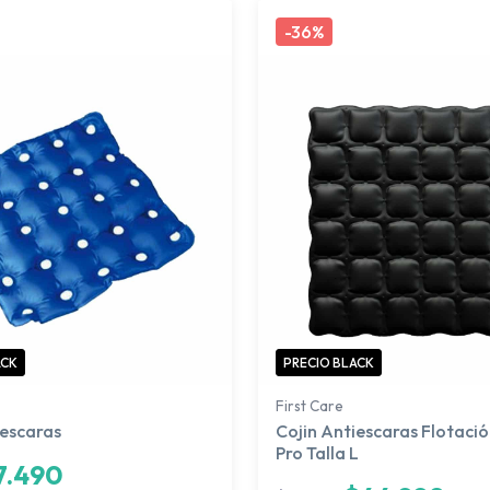
-
36%
ACK
PRECIO BLACK
First Care
iescaras
Cojin Antiescaras Flotaci
Pro Talla L
7.490