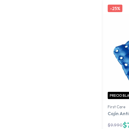
-
25%
PRECIO BL
First Care
Cojín Ant
$
$
9.990