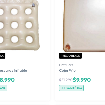
ACK
PRECIO BLACK
First Care
escaras Inflable
Cojín Frío
8.990
$
9.990
$
21.990
ÑANA
LLEGA MAÑANA