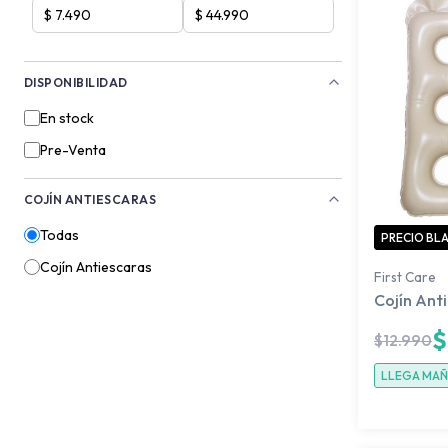
DISPONIBILIDAD
En stock
Pre-Venta
COJÍN ANTIESCARAS
Todas
PRECIO BL
Cojín Antiescaras
First Care
Cojín Anti
$
$
12.990
LLEGA MA