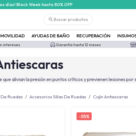
cos días! Black Week hasta 80% OFF
n-antiescaras?id=457&id_filter=457
Buscar productos
MOVILIDAD
AYUDAS DE BAÑO
RECUPERACIÓN
INSUMO
in intereses
Garantía hasta 12 meses
Antiescaras
e que alivian la presión en puntos críticos y previenen lesiones po
/
/
s De Ruedas
Accesorios Sillas De Ruedas
Cojín Antiescaras
-
55%