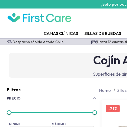
¡Solo por po
/categoria-producto/movilidad/accesorios-sillas-de-ruedas/coji
CAMAS CLÍNICAS
SILLAS DE RUEDAS
Despacho rápido a todo Chile
Hasta 12 cuotas s
Cojín 
Superficies de air
Filtros
/
Home
Silla
PRECIO
-
31%
MÍNIMO
MÁXIMO