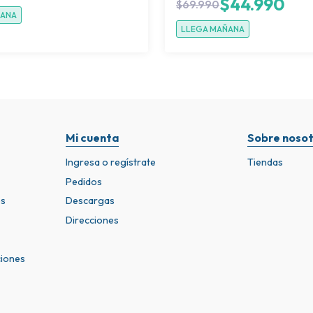
$
44.990
$
69.990
ÑANA
LLEGA MAÑANA
Mi cuenta
Sobre nosot
Ingresa o regístrate
Tiendas
Pedidos
os
Descargas
Direcciones
ciones