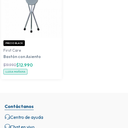
PRECIO BLACK
First Care
Bastón con Asiento
$
12.990
$
19.990
LLEGA MAÑANA
Contáctanos
Centro de ayuda
Chat en vivo