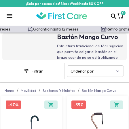
¡Solo por pocos días! Black Week hasta 80% OFF
/categoria-producto/movilidad/andadores/filtros/caracteristic
0
reses
Garantía hasta 12 meses
Retiro gratis
Bastón Mango Curvo
Estructura tradicional de fácil sujeción
que permite colgar el bastón en el
brazo cuando no se está utilizando.
Filtrar
Ordenar por
/
/
/
Home
Movilidad
Bastones Y Muletas
Bastón Mango Curvo
-
40%
-
39%