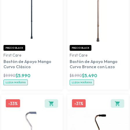
PRECIO BLACK
PRECIO BLACK
First Care
First Care
Bastón de Apoyo Mango
Bastón de Apoyo Mango
Curvo Clásico
Curvo Bronce con Lazo
$
5.990
$
5.490
$
9.990
$
8.990
LLEGA MAÑANA
LLEGA MAÑANA
-
33%
-
31%