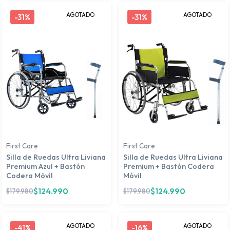
AGOTADO
AGOTADO
-
31%
-
31%
First Care
First Care
Silla de Ruedas Ultra Liviana
Silla de Ruedas Ultra Liviana
Premium Azul + Bastón
Premium + Bastón Codera
Codera Móvil
Móvil
$
124.990
$
124.990
$
179.980
$
179.980
AGOTADO
AGOTADO
-
41%
-
16%