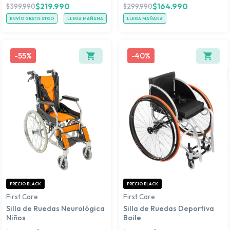
$
219.990
$
164.990
$
399.990
$
299.990
ENVÍO GRATIS STGO
LLEGA MAÑANA
LLEGA MAÑANA
-
55%
-
40%
PRECIO BLACK
PRECIO BLACK
First Care
First Care
Silla de Ruedas Neurológica
Silla de Ruedas Deportiva
Niños
Baile