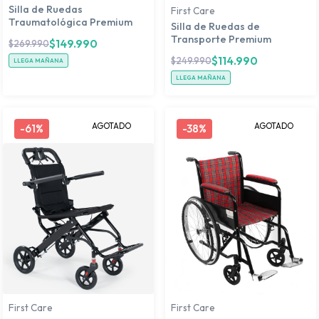
Silla de Ruedas
First Care
Traumatológica Premium
Silla de Ruedas de
Transporte Premium
$
149.990
$
269.990
$
114.990
$
249.990
LLEGA MAÑANA
LLEGA MAÑANA
AGOTADO
AGOTADO
-
61%
-
38%
First Care
First Care