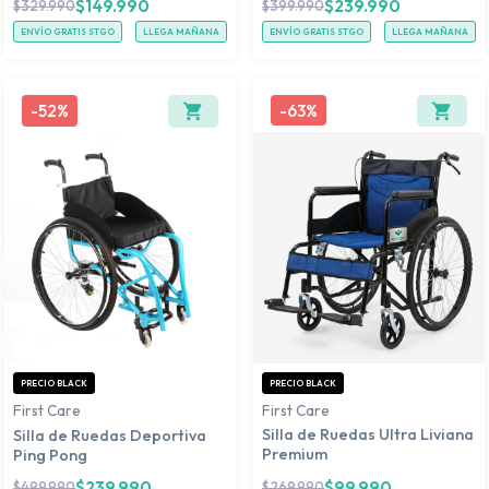
$
149.990
$
239.990
$
329.990
$
399.990
ENVÍO GRATIS STGO
LLEGA MAÑANA
ENVÍO GRATIS STGO
LLEGA MAÑANA
-
52%
-
63%
PRECIO BLACK
PRECIO BLACK
First Care
First Care
Silla de Ruedas Deportiva
Silla de Ruedas Ultra Liviana
Ping Pong
Premium
$
239.990
$
99.990
$
499.990
$
269.990