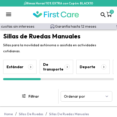
¡Últimas Horas! 10% EXTRA con Cupón: BLACK10
/categoria-producto/movilidad/sillas-de-ruedas-manuales?id=3
0
s sin intereses
Garantía hasta 12 meses
Ret
Sillas de Ruedas Manuales
Sillas para la movilidad autónoma o asistida en actividades
cotidianas.
De
Estándar
Deporte
transporte
Filtrar
Ordenar por
/
/
Home
Sillas De Ruedas
Sillas De Ruedas Manuales