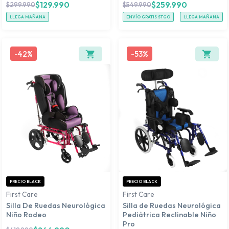
$
129.990
$
259.990
$
299.990
$
549.990
LLEGA MAÑANA
ENVÍO GRATIS STGO
LLEGA MAÑANA
-
42%
-
53%
PRECIO BLACK
PRECIO BLACK
First Care
First Care
Silla De Ruedas Neurológica
Silla de Ruedas Neurológica
Niño Rodeo
Pediátrica Reclinable Niño
Pro