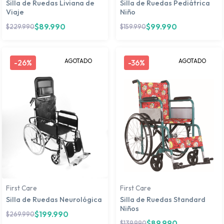
Silla de Ruedas Liviana de
Silla de Ruedas Pediátrica
Viaje
Niño
$
89.990
$
99.990
$
229.990
$
159.990
AGOTADO
AGOTADO
-
26%
-
36%
First Care
First Care
Silla de Ruedas Neurológica
Silla de Ruedas Standard
Niños
$
199.990
$
269.990
$
89.990
$
139.990