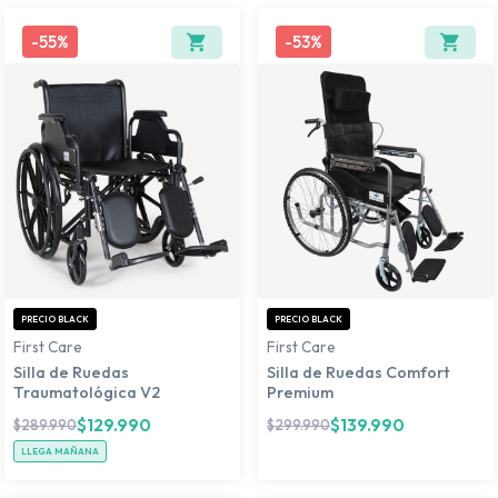
-
55%
-
53%
PRECIO BLACK
PRECIO BLACK
First Care
First Care
Silla de Ruedas
Silla de Ruedas Comfort
Traumatológica V2
Premium
$
129.990
$
139.990
$
289.990
$
299.990
LLEGA MAÑANA