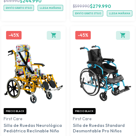
$
244.990
$
419.990
$
279.990
$
599.990
ENVÍO GRATIS STGO
LLEGA MAÑANA
ENVÍO GRATIS STGO
LLEGA MAÑANA
-
45%
-
45%
PRECIO BLACK
PRECIO BLACK
First Care
First Care
Silla de Ruedas Neurológica
Silla de Ruedas Standard
Pediátrica Reclinable Niño
Desmontable Pro Niños