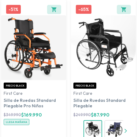
-
51%
-
65%
PRECIO BLACK
PRECIO BLACK
First Care
First Care
Silla de Ruedas Standard
Silla de Ruedas Standard
Plegable Pro Niños
Plegable
$
169.990
$
87.990
$
349.990
$
249.990
LLEGA MAÑANA