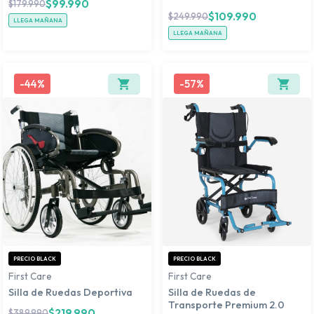
$
99.990
$
179.990
$
109.990
$
249.990
LLEGA MAÑANA
LLEGA MAÑANA
-
44%
-
57%
PRECIO BLACK
PRECIO BLACK
First Care
First Care
Silla de Ruedas Deportiva
Silla de Ruedas de
Transporte Premium 2.0
$
219.990
$
389.990