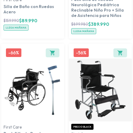
Neurológica Pediátrica
Silla de Baño con Ruedas
Reclinable Niño Pro + Silla
Acero
de Asistencia para Niños
$
89.990
$
159.990
$
389.990
$
899.980
LLEGA MAÑANA
LLEGA MAÑANA
-
66%
-
56%
First Care
PRECIO BLACK