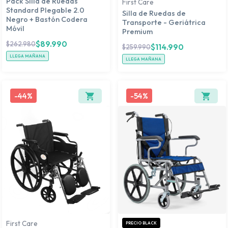
Pack Silla de Ruedas
First Care
Standard Plegable 2.0
Silla de Ruedas de
Negro + Bastón Codera
Transporte - Geriátrica
Móvil
Premium
$
89.990
$
262.980
$
114.990
$
259.990
LLEGA MAÑANA
LLEGA MAÑANA
-
44%
-
54%
First Care
PRECIO BLACK