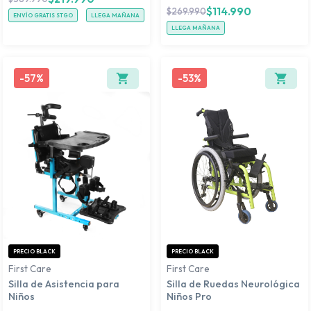
$
114.990
$
269.990
ENVÍO GRATIS STGO
LLEGA MAÑANA
LLEGA MAÑANA
-
57%
-
53%
PRECIO BLACK
PRECIO BLACK
First Care
First Care
Silla de Asistencia para
Silla de Ruedas Neurológica
Niños
Niños Pro