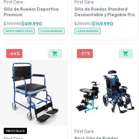
First Care
First Care
Silla de Ruedas Deportiva
Silla de Ruedas Standard
Premium
Desmontable y Plegable Pro
$
419.990
$
149.990
$
799.990
$
299.990
ENVÍO GRATIS STGO
LLEGA MAÑANA
LLEGA MAÑANA
-
44%
-
57%
First Care
PRECIO BLACK
Pack Silla de Ruedas
First Care