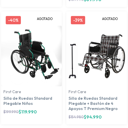
AGOTADO
AGOTADO
-
40%
-
39%
First Care
First Care
Silla de Ruedas Standard
Silla de Ruedas Standard
Plegable Niños
Plegable + Bastón de 4
Apoyos T Premium Negro
$
119.990
$
199.990
$
94.990
$
154.980