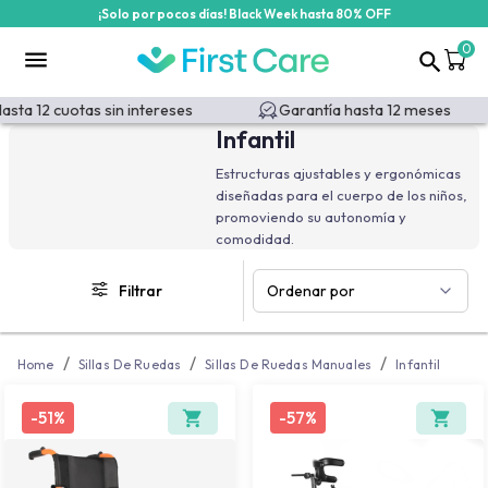
¡Solo por pocos días! Black Week hasta 80% OFF
/categoria-producto/pediatrica-ninos?id=643&id_filter=643
0
sta 12 cuotas sin intereses
Garantía hasta 12 meses
Infantil
Estructuras ajustables y ergonómicas
diseñadas para el cuerpo de los niños,
promoviendo su autonomía y
comodidad.
Filtrar
Ordenar por
/
/
/
Home
Sillas De Ruedas
Sillas De Ruedas Manuales
Infantil
-
51%
-
57%