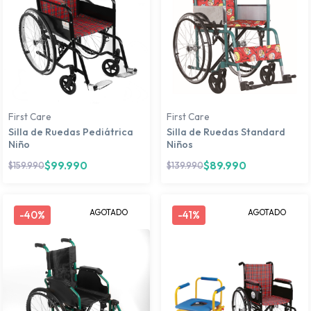
First Care
First Care
Silla de Ruedas Pediátrica
Silla de Ruedas Standard
Niño
Niños
$
99.990
$
89.990
$
159.990
$
139.990
AGOTADO
AGOTADO
-
40%
-
41%