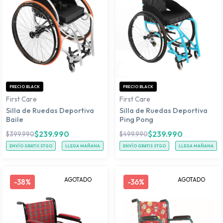
PRECIO BLACK
PRECIO BLACK
First Care
First Care
Silla de Ruedas Deportiva
Silla de Ruedas Deportiva
Baile
Ping Pong
$
239.990
$
239.990
$
399.990
$
499.990
ENVÍO GRATIS STGO
LLEGA MAÑANA
ENVÍO GRATIS STGO
LLEGA MAÑANA
AGOTADO
AGOTADO
-
38%
-
36%