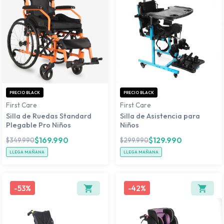
PRECIO BLACK
PRECIO BLACK
First Care
First Care
Silla de Ruedas Standard
Silla de Asistencia para
Plegable Pro Niños
Niños
$
169.990
$
129.990
$
349.990
$
299.990
LLEGA MAÑANA
LLEGA MAÑANA
-
53%
-
42%