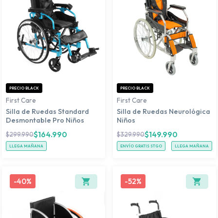
PRECIO BLACK
PRECIO BLACK
First Care
First Care
Silla de Ruedas Standard
Silla de Ruedas Neurológica
Desmontable Pro Niños
Niños
$
164.990
$
149.990
$
299.990
$
329.990
LLEGA MAÑANA
ENVÍO GRATIS STGO
LLEGA MAÑANA
-
40%
-
52%