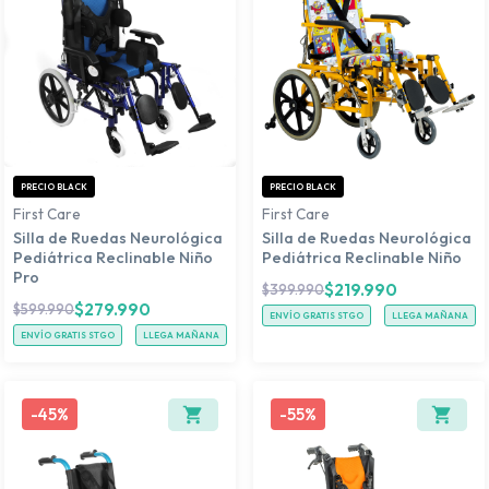
PRECIO BLACK
PRECIO BLACK
First Care
First Care
Silla de Ruedas Neurológica
Silla de Ruedas Neurológica
Pediátrica Reclinable Niño
Pediátrica Reclinable Niño
Pro
$
219.990
$
399.990
$
279.990
$
599.990
ENVÍO GRATIS STGO
LLEGA MAÑANA
ENVÍO GRATIS STGO
LLEGA MAÑANA
-
45%
-
55%