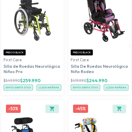
PRECIO BLACK
PRECIO BLACK
First Care
First Care
Silla de Ruedas Neurológica
Silla De Ruedas Neurológica
Niños Pro
Niño Rodeo
$
259.990
$
244.990
$
549.990
$
419.990
ENVÍO GRATIS STGO
LLEGA MAÑANA
ENVÍO GRATIS STGO
LLEGA MAÑANA
-
53%
-
45%