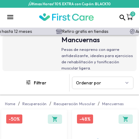
¡Últimas Horas! 10% EXTRA con Cupón: BLACK10
/categoria-producto/recuperacion/mancuernas?id=1449&id_filt
0
 hasta 12 meses
Retiro gratis en tiendas
Ar
Mancuernas
Pesas de neopreno con agarre
antideslizante, ideales para ejercicios
de rehabilitación y tonificación
muscular ligera.
Filtrar
Ordenar por
/
/
/
Home
Recuperación
Recuperación Muscular
Mancuernas
-
50%
-
48%