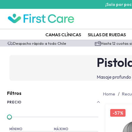
¡Solo por po
/categoria-producto/recuperacion/masajeadores/pistola-masaje
CAMAS CLÍNICAS
SILLAS DE RUEDAS
Despacho rápido a todo Chile
Hasta 12 cuotas s
Pisto
Masaje profundo d
Filtros
/
Home
Recu
PRECIO
-
57%
MÍNIMO
MÁXIMO