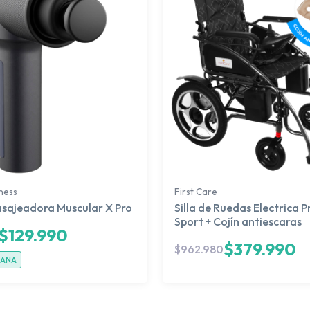
tness
First Care
asajeadora Muscular X Pro
Silla de Ruedas Electrica 
Sport + Cojín antiescaras
$
129.990
$
379.990
$
962.980
ÑANA