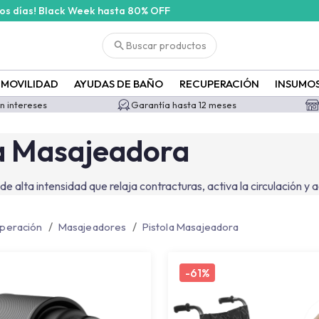
cos días! Black Week hasta 80% OFF
adora?id=618&id_filter=618
Buscar productos
MOVILIDAD
AYUDAS DE BAÑO
RECUPERACIÓN
INSUMO
in intereses
Garantía hasta 12 meses
la Masajeadora
e alta intensidad que relaja contracturas, activa la circulación y
/
/
peración
Masajeadores
Pistola Masajeadora
-
61%