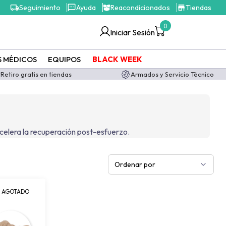
Seguimiento
Ayuda
Reacondicionados
Tiendas
0
Iniciar Sesión
S MÉDICOS
EQUIPOS
BLACK WEEK
Retiro gratis en tiendas
Armados y Servicio Técnico
 acelera la recuperación post-esfuerzo.
Ordenar por
AGOTADO