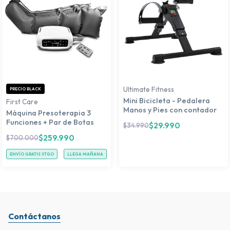
Ultimate Fitness
PRECIO BLACK
Mini Bicicleta - Pedalera
First Care
Manos y Pies con contador
Máquina Presoterapia 3
Funciones + Par de Botas
$
29.990
$
34.990
$
259.990
$
700.000
ENVÍO GRATIS STGO
LLEGA MAÑANA
Contáctanos