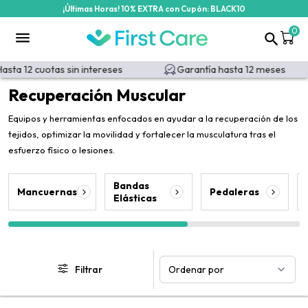
¡Últimas Horas! 10% EXTRA con Cupón: BLACK10
/categoria-producto/recuperacion/recuperacion-muscular?id=48
0
ta 12 cuotas sin intereses
Garantía hasta 12 meses
Recuperación Muscular
Equipos y herramientas enfocados en ayudar a la recuperación de los
tejidos, optimizar la movilidad y fortalecer la musculatura tras el
esfuerzo físico o lesiones.
Bandas
Mancuernas
Pedaleras
Elásticas
Filtrar
Ordenar por