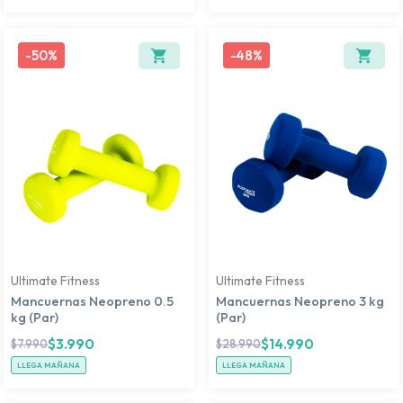
-
50%
-
48%
Ultimate Fitness
Ultimate Fitness
Mancuernas Neopreno 0.5
Mancuernas Neopreno 3 kg
kg (Par)
(Par)
$
3.990
$
14.990
$
7.990
$
28.990
LLEGA MAÑANA
LLEGA MAÑANA