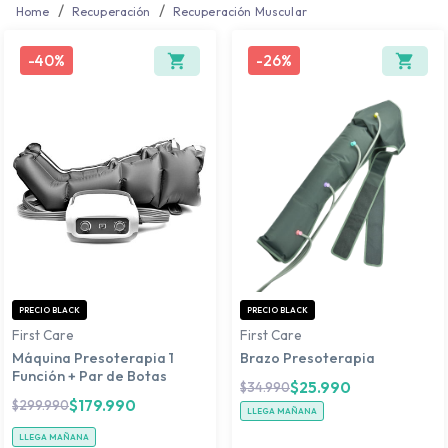
/
/
Home
Recuperación
Recuperación Muscular
-
40%
-
26%
PRECIO BLACK
PRECIO BLACK
First Care
First Care
Máquina Presoterapia 1
Brazo Presoterapia
Función + Par de Botas
$
25.990
$
34.990
$
179.990
$
299.990
LLEGA MAÑANA
LLEGA MAÑANA