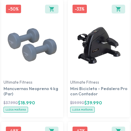
-
50%
-
33%
Ultimate Fitness
Ultimate Fitness
Mancuernas Neopreno 4 kg
Mini Bicicleta - Pedalera Pro
(Par)
con Contador
$
18.990
$
39.990
$
37.990
$
59.990
LLEGA MAÑANA
LLEGA MAÑANA
-
48%
-
47%