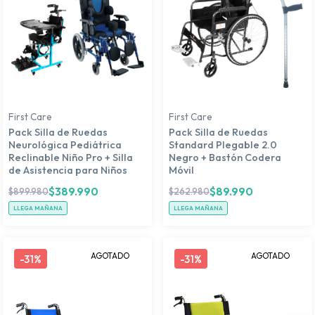
First Care
First Care
Pack Silla de Ruedas
Pack Silla de Ruedas
Neurológica Pediátrica
Standard Plegable 2.0
Reclinable Niño Pro + Silla
Negro + Bastón Codera
de Asistencia para Niños
Móvil
$
389.990
$
89.990
$
899.980
$
262.980
LLEGA MAÑANA
LLEGA MAÑANA
AGOTADO
AGOTADO
-
31%
-
31%