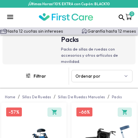
¡Últimas Horas! 10% EXTRA con Cupón: BLACK10
/categoria-producto/sillas-de-ruedas/sillas-de-ruedas-manuale
0
Hasta 12 cuotas sin intereses
Garantía hasta 12 meses
Packs
Packs de sillas de ruedas con
accesorios y otros artículos de
movilidad.
Filtrar
Ordenar por
/
/
/
Home
Sillas De Ruedas
Sillas De Ruedas Manuales
Packs
-
57%
-
66%