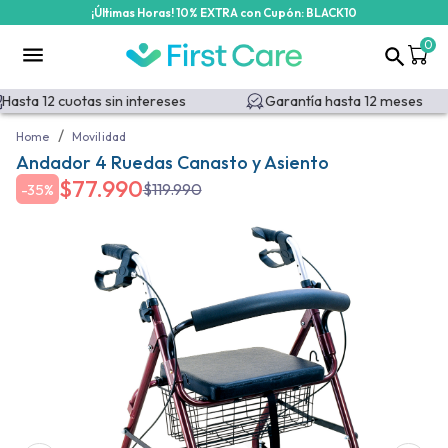
¡Últimas Horas! 10% EXTRA con Cupón: BLACK10
0
asta 12 cuotas sin intereses
Garantía hasta 12 meses
/
Home
Movilidad
Andador 4 Ruedas Canasto y Asiento
$
77.990
$
119.990
-
35%