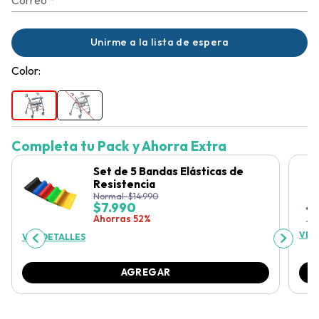
Unirme a la lista de espera
Color:
Completa tu Pack y Ahorra Extra
Set de 5 Bandas Elásticas de
Resistencia
Normal:
$
14.990
$
7.990
Ahorras 52%
VER
VER DETALLES
AGREGAR