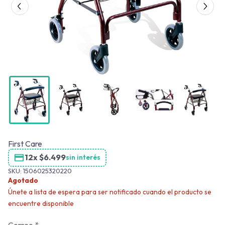
First Care
12x
$
6.499
sin interés
SKU:
1506025320220
Agotado
Únete a lista de espera para ser notificado cuando el producto se
encuentre disponible
Correo
*