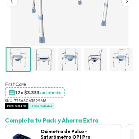
First Care
12x
$
3.333
sin interés
SKU:
77566063829616
PRECIO BLACK
LLEGA MAÑANA
Completa tu Pack y Ahorra Extra
Oxímetro de Pulso -
Saturómetro OP1 Pro