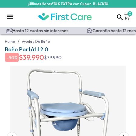
¡Últimas Horas! 10% EXTRA con Cupón: BLACK10
0
Hasta 12 cuotas sin intereses
Garantía hasta 12 mese
/
Home
Ayudas De Baño
Baño Portátil 2.0
$
39.990
$
79.990
-
50%