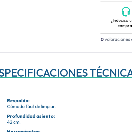
¿Indeciso c
compra
0
valoraciones 
SPECIFICACIONES TÉCNIC
Respaldo
:
Cómodo fácil de limpiar.
Profundidad asiento
:
42 cm.
Herramientas
: