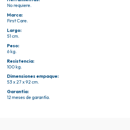
No requiere.
Marca
:
First Care.
Largo
:
51 cm.
Peso
:
6 kg.
Resistencia
:
100 kg.
Dimensiones empaque
:
53 x 27 x 92 cm.
Garantía
:
12 meses de garantía.