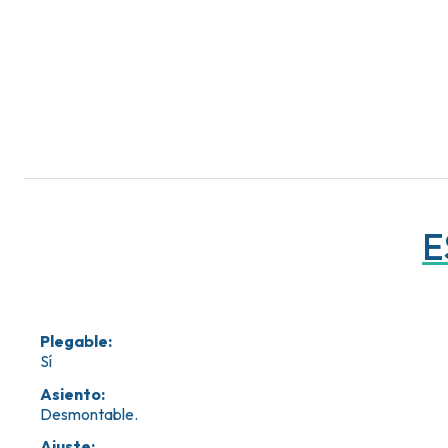
E
Plegable
:
Sí
Asiento
:
Desmontable.
Ajuste
: