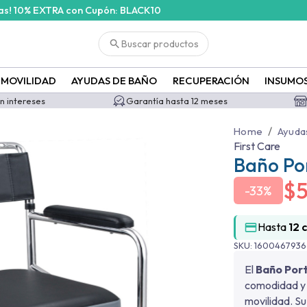
ras! 10% EXTRA con Cupón: BLACK10
Buscar productos
MOVILIDAD
AYUDAS DE BAÑO
RECUPERACIÓN
INSUMO
in intereses
Garantía hasta 12 meses
/
Home
Ayuda
First Care
Baño Por
$
-
33%
Hasta
12 
SKU:
1600467936
El
Baño Port
comodidad y e
movilidad. S