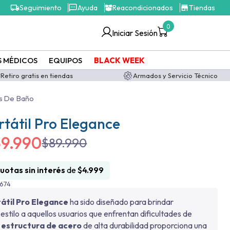
Seguimiento
Ayuda
Reacondicionados
Tiendas
0
Iniciar Sesión
S MÉDICOS
EQUIPOS
BLACK WEEK
Retiro gratis en tiendas
Armados y Servicio Técnico
s De Baño
tátil Pro Elegance
59.990
$
89.990
cuotas sin interés
de
$
4.999
674
átil Pro Elegance
ha sido diseñado para brindar
stilo a aquellos usuarios que enfrentan dificultades de
u
estructura de acero
de alta durabilidad proporciona una