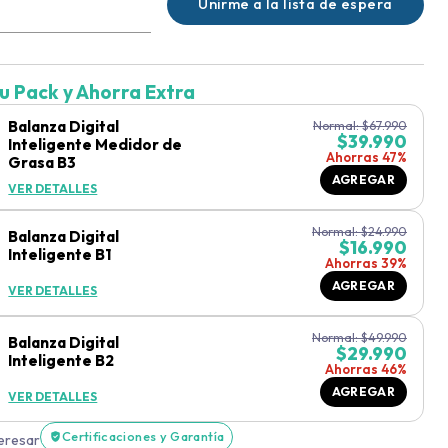
Unirme a la lista de espera
u Pack y Ahorra Extra
Balanza Digital
Normal:
$
67.990
$
39.990
Inteligente Medidor de
Ahorras 47%
Grasa B3
AGREGAR
VER DETALLES
Normal:
$
24.990
Balanza Digital
$
16.990
Inteligente B1
Ahorras 39%
AGREGAR
VER DETALLES
Normal:
$
49.990
Balanza Digital
$
29.990
Inteligente B2
Ahorras 46%
AGREGAR
VER DETALLES
Certificaciones y Garantía
teresar