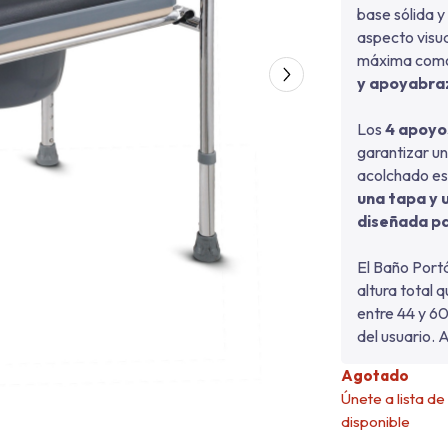
base sólida y
aspecto visua
máxima como
y apoyabra
Los
4 apoyos
garantizar un
acolchado es
una tapa y 
diseñada pa
El Baño Port
altura total 
entre 44 y 60
del usuario. 
Agotado
Únete a lista d
disponible