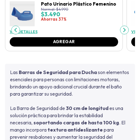
Pato Urinario Plástico Femenino
Normal:
$
4.990
$
3.490
Ahorras 37%
VER DETALLES
VER
AGREGAR
Las
Barras de Seguridad para Ducha
son elementos
esenciales para personas con limitaciones motoras,
brindando un apoyo adicional crucial durante el baño
para garantizar su seguridad.
La Barra de Seguridad de
30 cm de longitud
es una
solución práctica para brindar la estabilidad
necesaria,
soportando cargas de hasta 100 kg
. El
mango incorpora
textura antideslizante
para
prevenir resbalones y aumentar la seguridad del