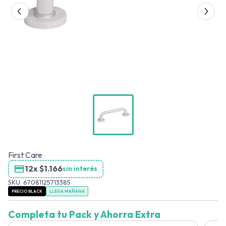
First Care
12x
$
1.166
sin interés
SKU:
67081125713385
PRECIO BLACK
LLEGA MAÑANA
Completa tu Pack y Ahorra Extra