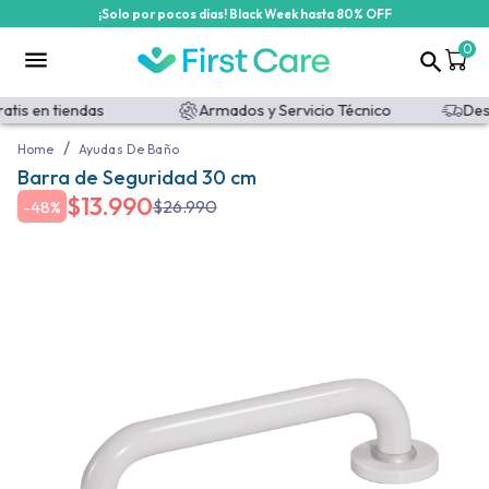
¡Solo por pocos días! Black Week hasta 80% OFF
0
tis en tiendas
Armados y Servicio Técnico
Desp
/
Home
Ayudas De Baño
Barra de Seguridad 30 cm
$
13.990
$
26.990
-
48%