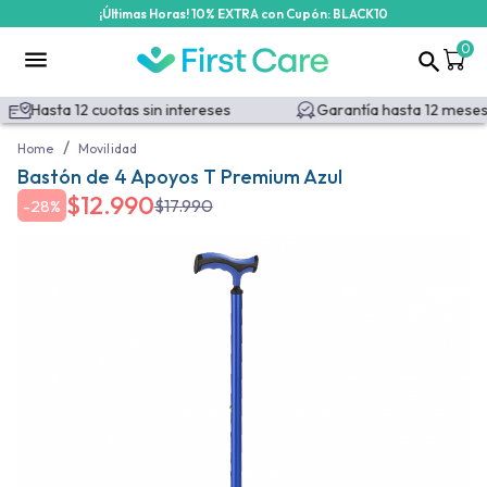
¡Últimas Horas! 10% EXTRA con Cupón: BLACK10
0
Hasta 12 cuotas sin intereses
Garantía hasta 12 meses
/
Home
Movilidad
Bastón de 4 Apoyos T Premium Azul
$
12.990
$
17.990
-
28%