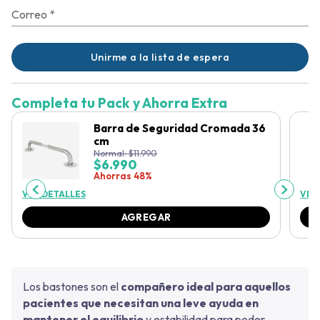
Correo
*
Unirme a la lista de espera
Completa tu Pack y Ahorra Extra
Barra de Seguridad Cromada 36
cm
Normal:
$
11.990
$
6.990
Ahorras 48%
VER DETALLES
VER
AGREGAR
Los bastones son el
compañero ideal para aquellos
pacientes que necesitan una leve ayuda en
mantener el equilibrio
y estabilidad para poder