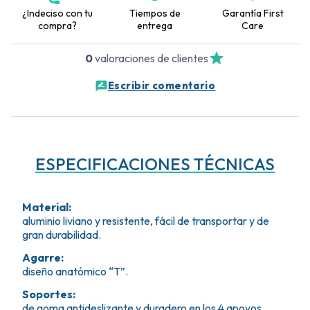
¿Indeciso con tu
Tiempos de
Garantía First
compra?
entrega
Care
0
valoraciones de clientes
Escribir comentario
ESPECIFICACIONES TÉCNICAS
Material
:
aluminio liviano y resistente, fácil de transportar y de
gran durabilidad.
Agarre
:
diseño anatómico “T”.
Soportes
:
de goma antideslizante y duradero en los 4 apoyos.