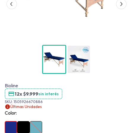
Bioline
12x
$
9.999
sin interés
SKU:
1505926670886
Últimas Unidades
Color: