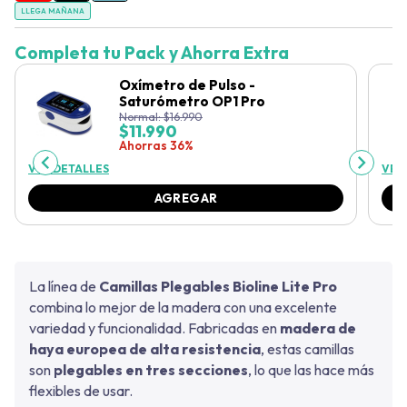
LLEGA MAÑANA
Completa tu Pack y Ahorra Extra
Oxímetro de Pulso -
Saturómetro OP1 Pro
Normal:
$
16.990
$
11.990
Ahorras 36%
VER DETALLES
VER
AGREGAR
La línea de
Camillas Plegables Bioline Lite Pro
combina lo mejor de la madera con una excelente
variedad y funcionalidad. Fabricadas en
madera de
haya europea de alta resistencia
, estas camillas
son
plegables en tres secciones
, lo que las hace más
flexibles de usar.