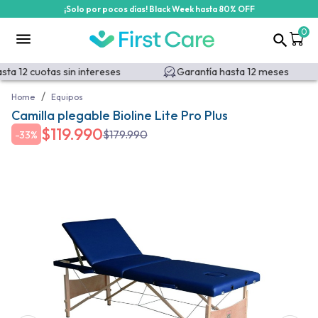
¡Solo por pocos días! Black Week hasta 80% OFF
0
ta 12 cuotas sin intereses
Garantía hasta 12 meses
/
Home
Equipos
Camilla plegable Bioline Lite Pro Plus
$
119.990
$
179.990
-
33%