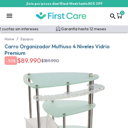
¡Solo por pocos días! Black Week hasta 80% OFF
0
cuotas sin intereses
Garantía hasta 12 meses
/
Home
Equipos
Carro Organizador Multiuso 4 Niveles Vidrio
Premium
$
89.990
$
189.990
-
53%