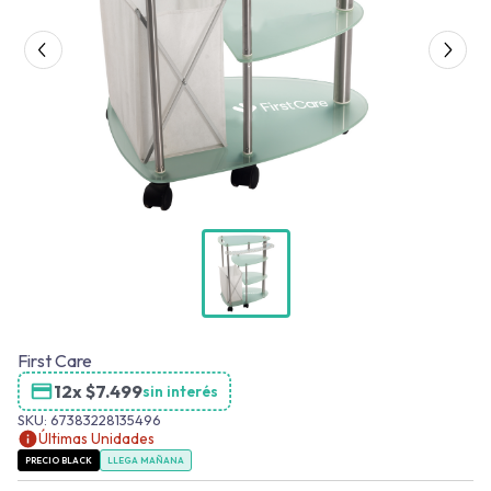
First Care
12x
$
7.499
sin interés
SKU:
67383228135496
Últimas Unidades
PRECIO BLACK
LLEGA MAÑANA