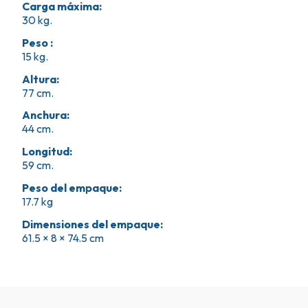
Carga máxima
:
30 kg.
Peso
:
15 kg.
Altura
:
77 cm.
Anchura
:
44 cm.
Longitud
:
59 cm.
Peso del empaque
:
17.7 kg
Dimensiones del empaque
:
61.5 × 8 × 74.5 cm