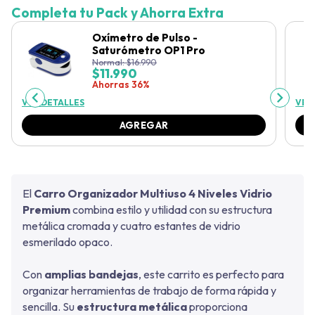
Completa tu Pack y Ahorra Extra
Oxímetro de Pulso -
Saturómetro OP1 Pro
Normal:
$
16.990
$
11.990
Ahorras 36%
VER DETALLES
VER
AGREGAR
El
Carro Organizador Multiuso 4 Niveles Vidrio
Premium
combina estilo y utilidad con su estructura
metálica cromada y cuatro estantes de vidrio
esmerilado opaco.
Con
amplias bandejas
, este carrito es perfecto para
organizar herramientas de trabajo de forma rápida y
sencilla. Su
estructura metálica
proporciona