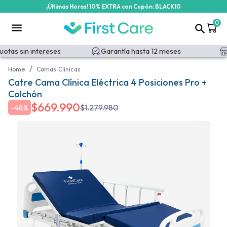
¡Últimas Horas! 10% EXTRA con Cupón: BLACK10
0
as sin intereses
Garantía hasta 12 meses
Ret
/
Home
Camas Clínicas
Catre Cama Clínica Eléctrica 4 Posiciones Pro +
Colchón
$
669.990
$
1.279.980
-
48%