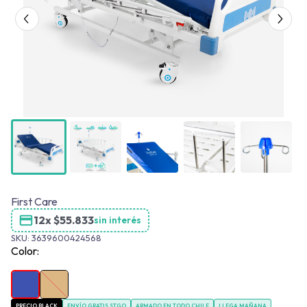
First Care
12x
$
55.833
sin interés
SKU:
3639600424568
Color:
PRECIO BLACK
ENVÍO GRATIS STGO
ARMADO EN TODO CHILE
LLEGA MAÑANA