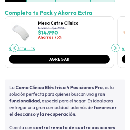
Completa tu Pack y Ahorra Extra
Mesa Catre Clínico
Normal:
$
49.990
$
14.990
Ahorras 73%
VER DETALLES
VER
AGREGAR
La
Cama Clínica Eléctrica 4 Posiciones Pro
, es la
solución perfecta para quienes buscan una
gran
funcionalidad
, especial para el hogar. Es ideal para
entregar una gran comodidad, además de
favorecer
el descanso y la recuperación.
Cuenta con
control remoto de cuatro posiciones