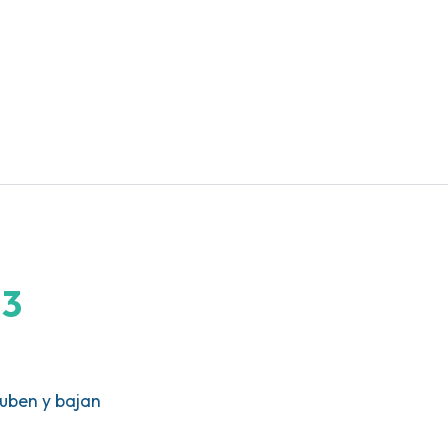
 3
suben y bajan