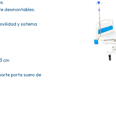
s.
nte desmontables.
ovilidad y sistema
03 cm
porte porta suero de