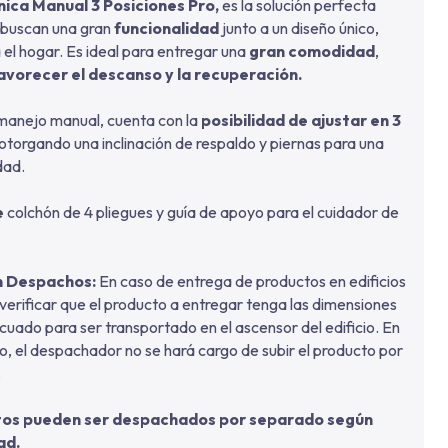
nica Manual 3 Posiciones Pro,
es la solución perfecta
 buscan una gran
funcionalidad
junto a un diseño único,
 el hogar. Es ideal para entregar una
gran comodidad
,
avorecer el descanso y la recuperación.
 manejo manual, cuenta con la
posibilidad de ajustar en 3
 otorgando una inclinación de respaldo y piernas para una
dad.
e
colchón de 4 pliegues y guía de apoyo para el cuidador de
n Despachos:
En caso de entrega de productos en edificios
verificar que el producto a entregar tenga las dimensiones
cuado para ser transportado en el ascensor del edificio. En
o, el despachador no se hará cargo de subir el producto por
.
tos pueden ser despachados por separado según
ad.