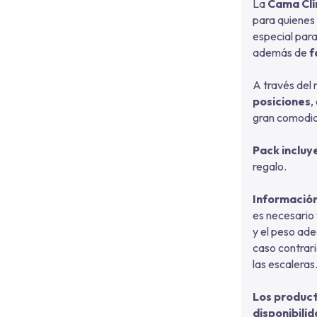
La
Cama Clí
para quienes
especial para
además de
f
A través del
posiciones
,
gran comodi
Pack incluy
regalo.
Informació
es necesario 
y el peso ade
caso contrari
las escaleras
Los produc
disponibilid