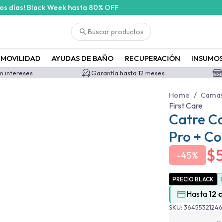
cos días! Black Week hasta 80% OFF
Buscar productos
MOVILIDAD
AYUDAS DE BAÑO
RECUPERACIÓN
INSUMO
in intereses
Garantía hasta 12 meses
/
Home
Camas 
First Care
Catre Ca
Pro + C
$
-
45%
PRECIO BLACK
Hasta
12 
SKU:
3645532124