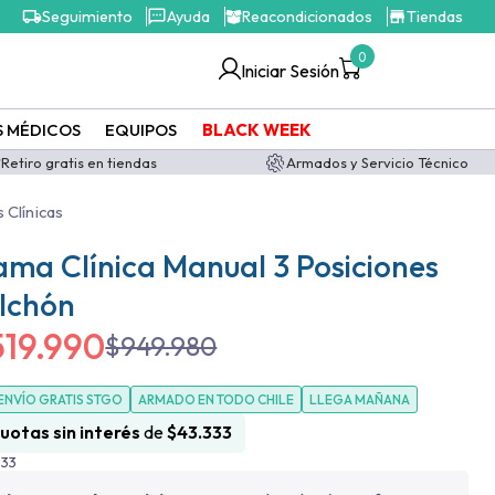
Seguimiento
Ayuda
Reacondicionados
Tiendas
0
Iniciar Sesión
S MÉDICOS
EQUIPOS
BLACK WEEK
Retiro gratis en tiendas
Armados y Servicio Técnico
Clínicas
ma Clínica Manual 3 Posiciones
olchón
519.990
$
949.980
ENVÍO GRATIS STGO
ARMADO EN TODO CHILE
LLEGA MAÑANA
cuotas sin interés
de
$
43.333
633