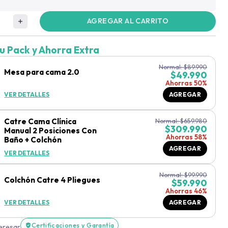
AGREGAR AL CARRITO
u Pack y Ahorra Extra
Normal:
$
89.990
Mesa para cama 2.0
$
49.990
Ahorras 50%
VER DETALLES
AGREGAR
Catre Cama Clínica
Normal:
$
659.980
$
309.990
Manual 2 Posiciones Con
Ahorras 58%
Baño + Colchón
AGREGAR
VER DETALLES
Normal:
$
99.990
Colchón Catre 4 Pliegues
$
59.990
Ahorras 46%
VER DETALLES
AGREGAR
Certificaciones y Garantía
teresar