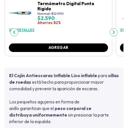
Termómetro Digital Punta
Rigida
Normal:
$
12.990
$
2.590
Ahorras 82%
VER DETALLES
VER
AGREGAR
El Cojín Antiescaras Inflable Liso inflable
para
sillas
de ruedas
está hecho para proporcionar mayor
comodidad
y prevenir la aparición de escaras.
Los pequeños agujeros en forma de
anillo garantizan que el
peso corporal se
distribuya uniformemente
sin presionar la parte
inferior de la espalda.