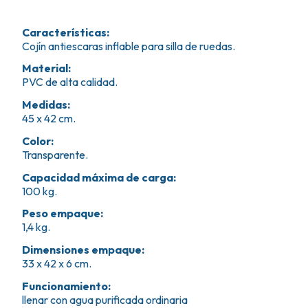
Características
:
Cojín antiescaras inflable para silla de ruedas.
Material
:
PVC de alta calidad.
Medidas
:
45 x 42 cm.
Color
:
Transparente.
Capacidad máxima de carga
:
100 kg.
Peso empaque
:
1,4 kg.
Dimensiones empaque
:
33 x 42 x 6 cm.
Funcionamiento
:
llenar con agua purificada ordinaria