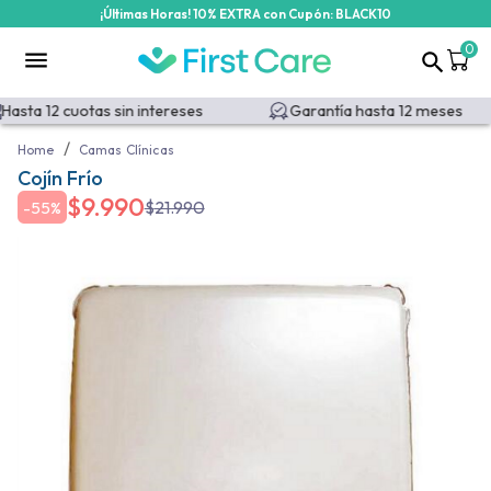
¡Últimas Horas! 10% EXTRA con Cupón: BLACK10
0
asta 12 cuotas sin intereses
Garantía hasta 12 meses
/
Home
Camas Clínicas
Cojín Frío
$
9.990
$
21.990
-
55%