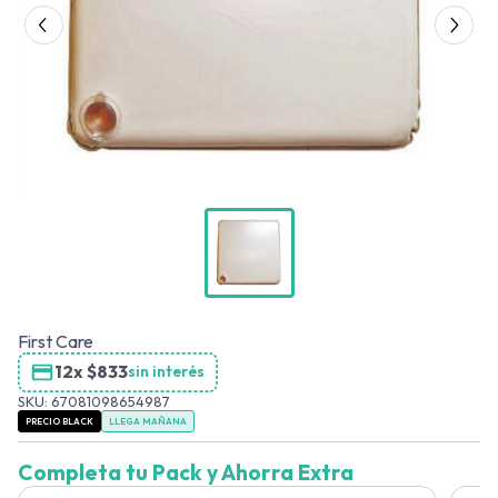
First Care
12x
$
833
sin interés
SKU:
67081098654987
PRECIO BLACK
LLEGA MAÑANA
Completa tu Pack y Ahorra Extra