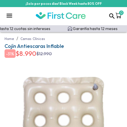
¡Solo por pocos días! Black Week hasta 80% OFF
0
sta 12 cuotas sin intereses
Garantía hasta 12 meses
/
Home
Camas Clínicas
Cojín Antiescaras Inflable
$
8.990
$
12.990
-
31%