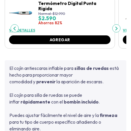
Termómetro Digital Punta
Rigida
Normal:
$
12.990
$
2.590
Ahorras 82%
VER DETALLES
VER
AGREGAR
El cojín antiescaras inflable para
sillas de ruedas
está
hecho para proporcionar mayor
comodidad
y
prevenir
la aparición de escaras.
El cojín para silla de ruedas se puede
inflar
rápidamente
con el
bombín
incluido
.
Puedes ajustar fácilmente el nivel de aire y la
firmeza
para tu tipo de cuerpo específico añadiendo o
eliminando aire.