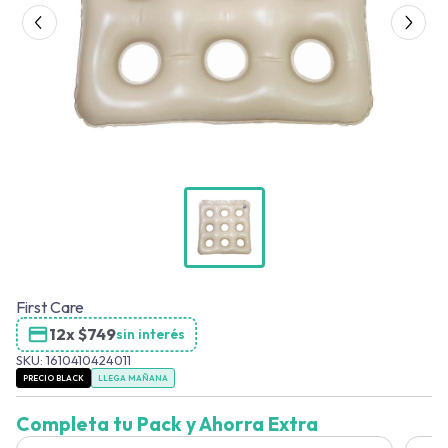
First Care
12x
$
749
sin interés
SKU:
1610410424011
PRECIO BLACK
LLEGA MAÑANA
Completa tu Pack y Ahorra Extra