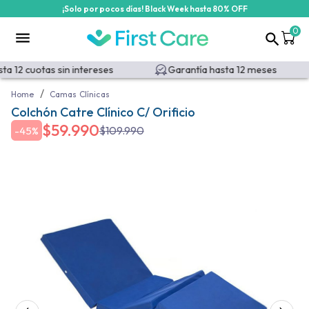
¡Solo por pocos días! Black Week hasta 80% OFF
0
a 12 cuotas sin intereses
Garantía hasta 12 meses
/
Home
Camas Clínicas
Colchón Catre Clínico C/ Orificio
$
59.990
$
109.990
-
45%