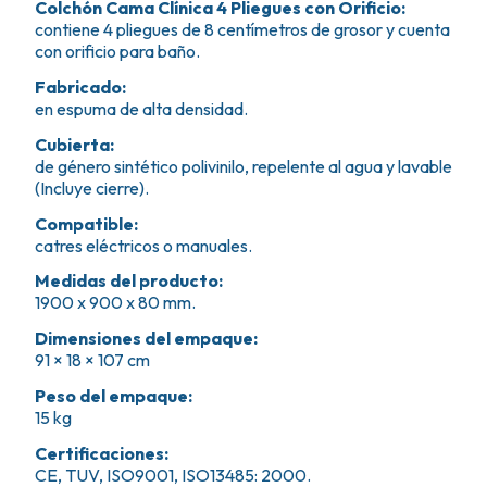
Colchón Cama Clínica 4 Pliegues con Orificio
:
contiene 4 pliegues de 8 centímetros de grosor y cuenta
con orificio para baño.
Fabricado
:
en espuma de alta densidad.
Cubierta
:
de género sintético polivinilo, repelente al agua y lavable
(Incluye cierre).
Compatible
:
catres eléctricos o manuales.
Medidas del producto
:
1900 x 900 x 80 mm.
Dimensiones del empaque
:
91 × 18 × 107 cm
Peso del empaque
:
15 kg
Certificaciones
:
CE, TUV, ISO9001, ISO13485: 2000.