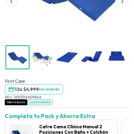
First Care
12x
$
4.999
sin interés
SKU:
1615394659844
PRECIO BLACK
LLEGA MAÑANA
Completa tu Pack y Ahorra Extra
Catre Cama Clínica Manual 2
Posiciones Con Baño + Colchón