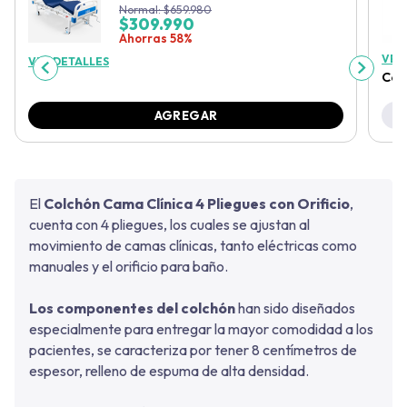
Normal:
$
659.980
$
309.990
Ahorras 58%
VER
VER DETALLES
Col
AGREGAR
El
Colchón Cama Clínica 4 Pliegues con Orificio
,
cuenta con 4 pliegues, los cuales se ajustan al
movimiento de camas clínicas, tanto eléctricas como
manuales y el orificio para baño.
Los componentes del colchón
han sido diseñados
especialmente para entregar la mayor comodidad a los
pacientes, se caracteriza por tener 8 centímetros de
espesor, relleno de espuma de alta densidad.