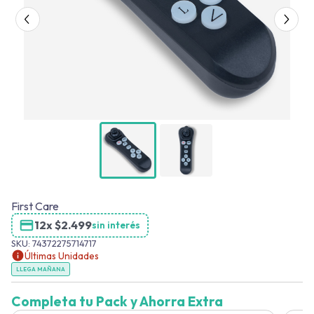
First Care
12x
$
2.499
sin interés
SKU:
74372275714717
Últimas Unidades
LLEGA MAÑANA
Completa tu Pack y Ahorra Extra