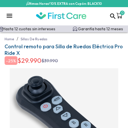
¡Últimas Horas! 10% EXTRA con Cupón: BLACK10
0
Hasta 12 cuotas sin intereses
Garantía hasta 12 meses
/
Home
Sillas De Ruedas
Control remoto para Silla de Ruedas Eléctrica Pro
Ride X
$
29.990
$
39.990
-
25%