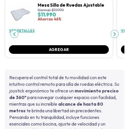
Mesa Silla de Ruedas Ajustable
Normal:
$
19.990
$
11.990
Ahorras 46%
VER DETALLES
VER
AGREGAR
Recupera el control total de tu movilidad con este
intuitivo control remoto para silla de ruedas eléctrica. Su
joystick ergonómico te ofrece un
movimiento preciso
de 360°
para navegar cualquier espacio con facilidad,
mientras que su increíble
alcance de hasta 80
metros
te brinda una libertad sin precedentes.
Pensando en tu tranquilidad, incluye funciones
esenciales como bocina, ajuste de velocidad y un