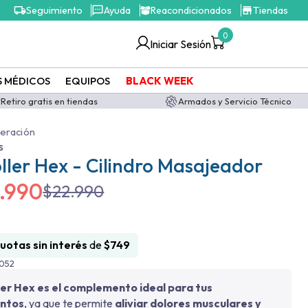
Seguimiento
Ayuda
Reacondicionados
Tiendas
0
Iniciar Sesión
S MÉDICOS
EQUIPOS
BLACK WEEK
Retiro gratis en tiendas
Armados y Servicio Técnico
eración
s
ler Hex - Cilindro Masajeador
.990
$
22.990
cuotas sin interés
de
$
749
4052
er Hex es el complemento ideal para tus
ntos
, ya que te permite
aliviar dolores musculares y