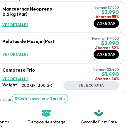
Normal:
$
7.990
Mancuernas Neopreno
$
3.990
0.5 kg (Par)
Ahorras 55%
AGREGAR
VER DETALLES
Normal:
$
14.990
Pelotas de Masaje (Par)
$
2.990
Ahorras 82%
VER DETALLES
AGREGAR
Compresa Frío
Normal:
$
2.490
$
1.490
Ahorras 46%
VER DETALLES
Weight
:
200 GR
300 GR
SELECCIONA
Certificaciones y Garantía
teresar
on tu
Tiempos de entrega
Garantía First Care
?