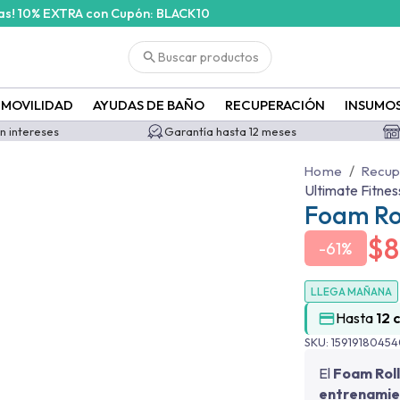
ras! 10% EXTRA con Cupón: BLACK10
Buscar productos
MOVILIDAD
AYUDAS DE BAÑO
RECUPERACIÓN
INSUMO
in intereses
Garantía hasta 12 meses
/
Home
Recup
Ultimate Fitnes
Foam Rol
$
8
-
61%
LLEGA MAÑANA
Hasta
12 
SKU:
1591918045
El
Foam Roll
entrenamie