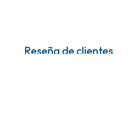
Reseña de clientes
Amanda
24 de septiembre de 2024
muy util
Muy bueno y no es doloroso para nada.