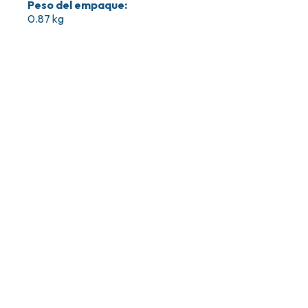
Peso del empaque
:
0.87 kg
Vanessa M
18 de mayo de 2026
Primera vez usando este producto
Super versátil para masajes, estiramiento