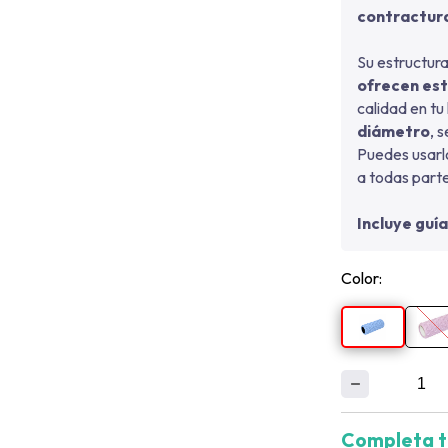
contractur
Su estructur
ofrecen est
calidad en tu
diámetro
, 
Puedes usarlo
a todas part
Incluye guía
Color:
Completa t