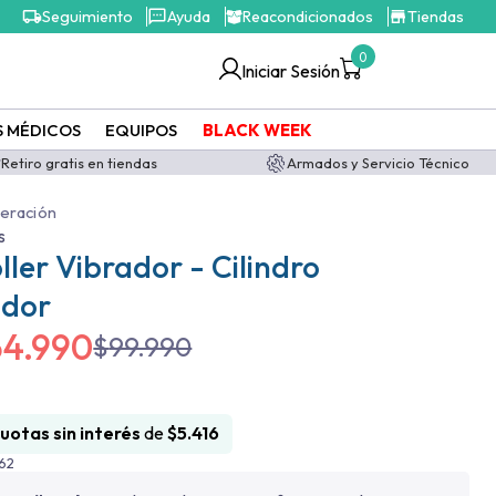
Seguimiento
Ayuda
Reacondicionados
Tiendas
0
Iniciar Sesión
S MÉDICOS
EQUIPOS
BLACK WEEK
Retiro gratis en tiendas
Armados y Servicio Técnico
eración
s
ler Vibrador - Cilindro
ador
64.990
$
99.990
cuotas sin interés
de
$
5.416
62