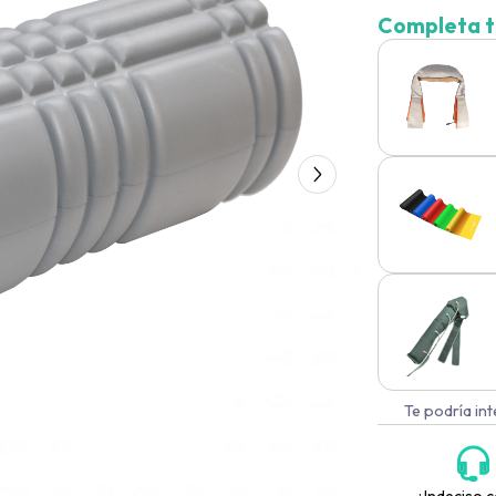
Completa t
Te podría in
¿Indeciso c