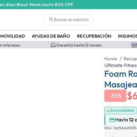
cos días! Black Week hasta 80% OFF
Buscar productos
MOVILIDAD
AYUDAS DE BAÑO
RECUPERACIÓN
INSUMO
in intereses
Garantía hasta 12 meses
/
Home
Recup
Ultimate Fitnes
Foam Rol
Masaje
$
-
35%
LLEGA MAÑANA
Hasta
12 
SKU:
16256428515