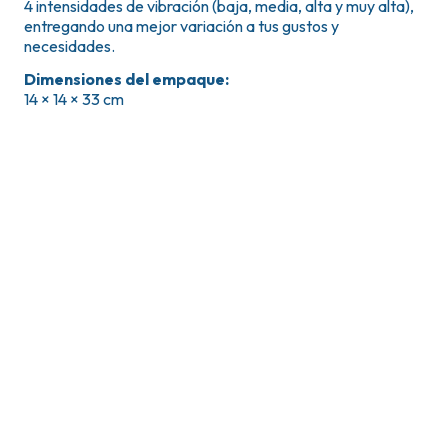
4 intensidades de vibración (baja, media, alta y muy alta),
entregando una mejor variación a tus gustos y
necesidades.
Dimensiones del empaque
:
14 × 14 × 33 cm
Mi cuenta
Sobre nosot
Ingresa o regístrate
Tiendas
Pedidos
os
Descargas
Direcciones