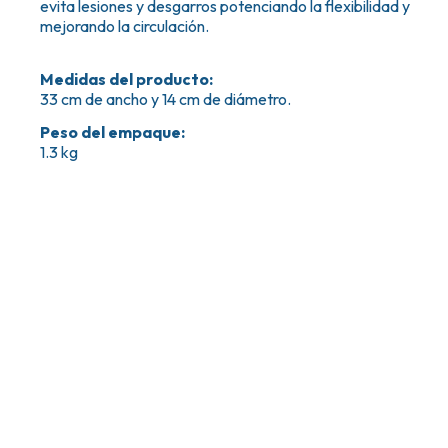
evita lesiones y desgarros potenciando la flexibilidad y
mejorando la circulación.
Medidas del producto
:
33 cm de ancho y 14 cm de diámetro.
Peso del empaque
:
1.3 kg
Tiendas y puntos de retiro
Servicio al Cliente
Seguimiento de pedidos
First Care, Concepción
Centro de ayuda
First Care, Santiago
Información de despach
Puntos de retiro
Información de retiros
First Care, Quilicura.
Cambios y devoluciones