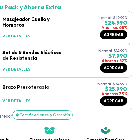
u Pack y Ahorra Extra
Normal:
$
69.990
Masajeador Cuello y
$
24.990
Hombros
Ahorras 68%
AGREGAR
VER DETALLES
Normal:
$
14.990
Set de 5 Bandas Elásticas
$
7.990
de Resistencia
Ahorras 52%
AGREGAR
VER DETALLES
Normal:
$
34.990
Brazo Presoterapia
$
25.990
Ahorras 33%
VER DETALLES
AGREGAR
Certificaciones y Garantía
teresar
on tu
Tiempos de entrega
Garantía First Care