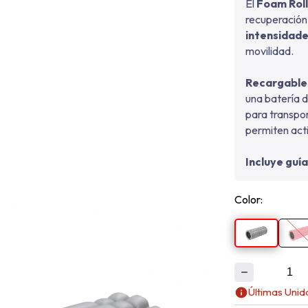
El
Foam Roll
recuperación
intensidade
movilidad.
Recargable
una batería d
para transpor
permiten acti
Incluye guía
Color:
Últimas Uni