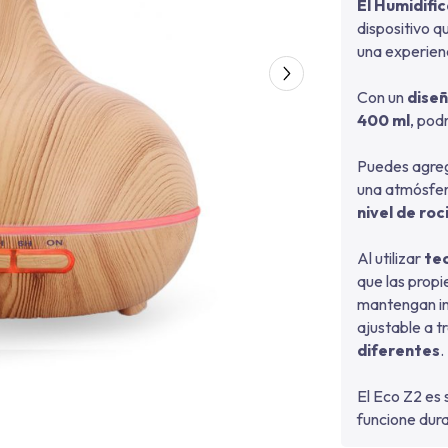
El Humidifi
dispositivo q
una experienc
Con un
dise
400 ml
, pod
Puedes agrega
una atmósfer
nivel de ro
Al utilizar
te
que las propi
mantengan in
ajustable a 
diferentes
.
El Eco Z2 e
funcione dura