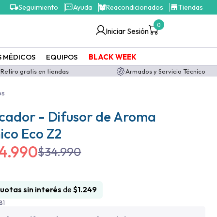
Seguimiento
Ayuda
Reacondicionados
Tiendas
0
Iniciar Sesión
S MÉDICOS
EQUIPOS
BLACK WEEK
Retiro gratis en tiendas
Armados y Servicio Técnico
os
icador - Difusor de Aroma
ico Eco Z2
14.990
$
34.990
cuotas sin interés
de
$
1.249
81