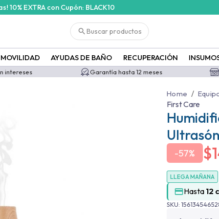
ras! 10% EXTRA con Cupón: BLACK10
Buscar productos
MOVILIDAD
AYUDAS DE BAÑO
RECUPERACIÓN
INSUMO
in intereses
Garantía hasta 12 meses
/
Home
Equip
First Care
Humidif
Ultrasón
$
-
57%
LLEGA MAÑANA
Hasta
12 
SKU:
15613454652