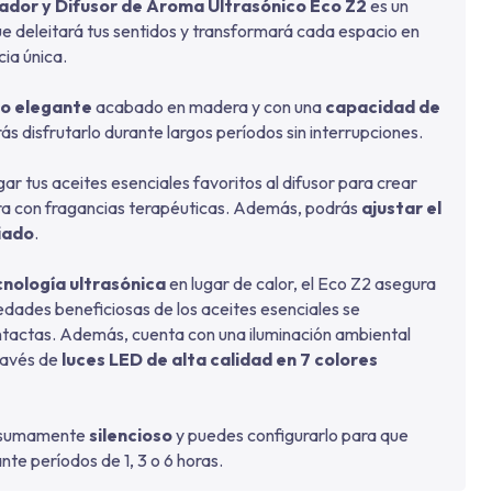
cador y Difusor de Aroma Ultrasónico Eco Z2
es un
ue deleitará tus sentidos y transformará cada espacio en
ia única.
ño elegante
acabado en madera y con una
capacidad de
rás disfrutarlo durante largos períodos sin interrupciones.
r tus aceites esenciales favoritos al difusor para crear
a con fragancias terapéuticas. Además, podrás
ajustar el
ciado
.
cnología ultrasónica
en lugar de calor, el Eco Z2 asegura
edades beneficiosas de los aceites esenciales se
tactas. Además, cuenta con una iluminación ambiental
través de
luces LED de alta calidad en 7 colores
s sumamente
silencioso
y puedes configurarlo para que
nte períodos de 1, 3 o 6 horas.