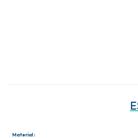
E
Material
: