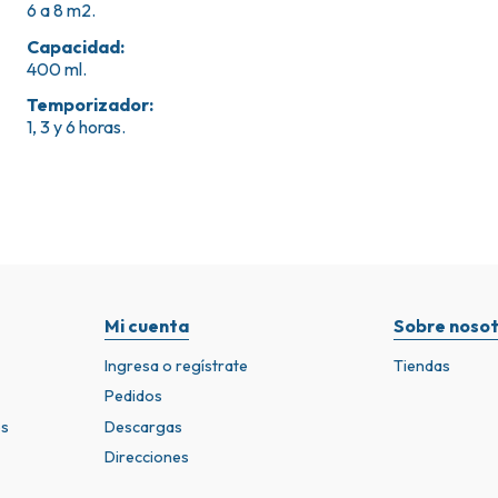
6 a 8 m2.
Capacidad
:
400 ml.
Temporizador
:
1, 3 y 6 horas.
Mi cuenta
Sobre nosot
Ingresa o regístrate
Tiendas
Pedidos
os
Descargas
Direcciones