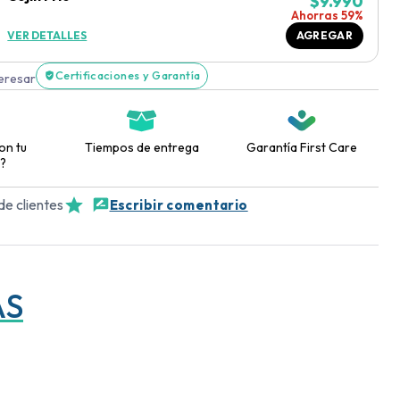
$
9.990
Ahorras 59%
VER DETALLES
AGREGAR
Certificaciones y Garantía
teresar
on tu
Tiempos de entrega
Garantía First Care
?
de clientes
Escribir comentario
AS