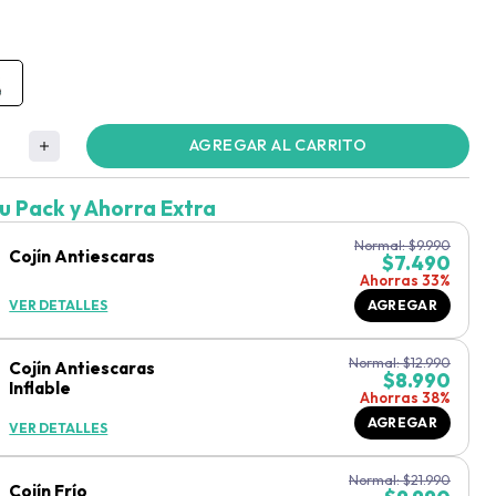
AGREGAR AL CARRITO
u Pack y Ahorra Extra
Normal:
$
9.990
Cojín Antiescaras
$
7.490
Ahorras 33%
VER DETALLES
AGREGAR
Normal:
$
12.990
Cojín Antiescaras
$
8.990
Inflable
Ahorras 38%
AGREGAR
VER DETALLES
Normal:
$
21.990
Cojín Frío