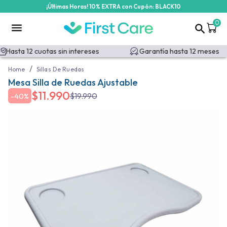
¡Últimas Horas! 10% EXTRA con Cupón: BLACK10
0
Hasta 12 cuotas sin intereses
Garantía hasta 12 meses
/
Home
Sillas De Ruedas
Mesa Silla de Ruedas Ajustable
$
11.990
$
19.990
-
40%