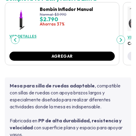
Bombín Inflador Manual
Normal:
$
3.990
$
2.790
Ahorras 37%
VER DETALLES
VER
Col
AGREGAR
Mesa para silla de ruedas adaptable
, compatible
con sillas de ruedas con apoya brazos largos y
especialmente diseñada para realizar diferentes
actividades donde la mesa es indispensable.
Fabricada en
PP de alta durabilidad, resistencia y
velocidad
con superficie plana y espacio para apoyar
vasos.