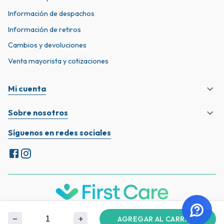
Información de despachos
Información de retiros
Cambios y devoluciones
Venta mayorista y cotizaciones
Mi cuenta
Sobre nosotros
Síguenos en redes sociales
Términos y condiciones
FirstCare 2023 © Todos los derechos reservados
AGREGAR AL CARRITO