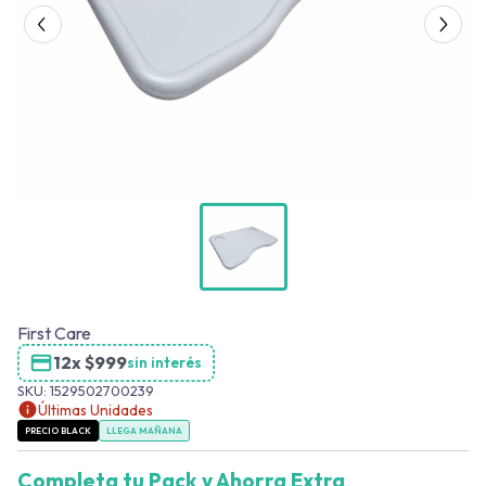
First Care
12x
$
999
sin interés
SKU:
1529502700239
Últimas Unidades
PRECIO BLACK
LLEGA MAÑANA
Completa tu Pack y Ahorra Extra