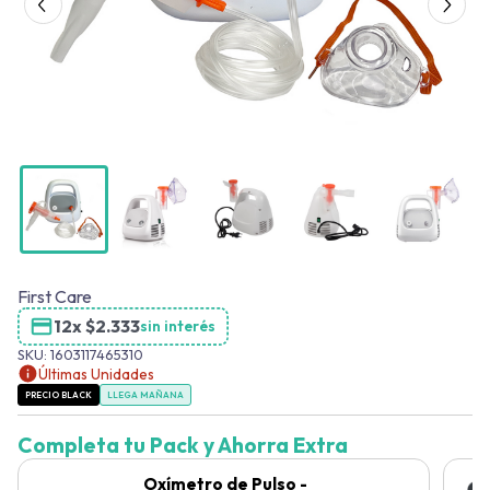
First Care
12x
$
2.333
sin interés
SKU:
1603117465310
Últimas Unidades
PRECIO BLACK
LLEGA MAÑANA
Completa tu Pack y Ahorra Extra
Oxímetro de Pulso -