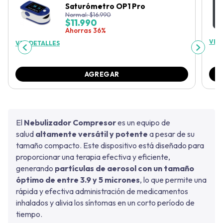
Saturómetro OP1 Pro
Normal:
$
16.990
$
11.990
Ahorras 36%
VER
VER DETALLES
AGREGAR
El
Nebulizador Compresor
es un equipo de
salud
altamente versátil y potente
a pesar de su
tamaño compacto. Este dispositivo está diseñado para
proporcionar una terapia efectiva y eficiente,
generando
partículas de aerosol con un tamaño
óptimo de entre 3.9 y 5 micrones
, lo que permite una
rápida y efectiva administración de medicamentos
inhalados y alivia los síntomas en un corto período de
tiempo.