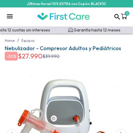
¡Últimas Horas! 10% EXTRA con Cupón: BLACK10
0
a 12 cuotas sin intereses
Garantía hasta 12 meses
/
Home
Equipos
Nebulizador - Compresor Adultos y Pediátricos
$
27.990
$
39.990
-
30%