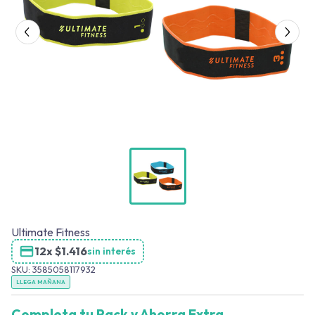
Ultimate Fitness
12x
$
1.416
sin interés
SKU:
3585058117932
LLEGA MAÑANA
Completa tu Pack y Ahorra Extra