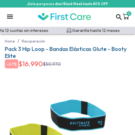
¡Solo por pocos días! Black Week hasta 80% OFF
0
 12 cuotas sin intereses
Garantía hasta 12 meses
/
Home
Recuperación
Pack 3 Hip Loop - Bandas Elásticas Glute - Booty
Elite
$
16.990
$
50.970
-
67%