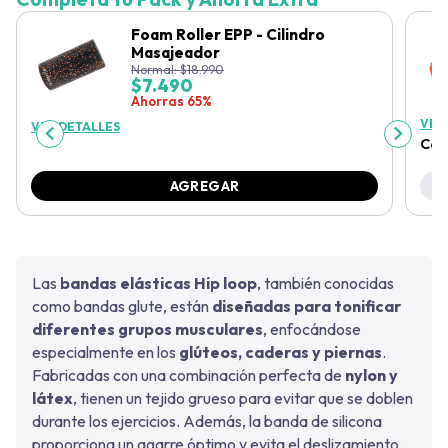
Foam Roller EPP - Cilindro
Masajeador
Normal:
$
18.990
$
7.490
Ahorras 65%
VER
VER DETALLES
Col
AGREGAR
Las
bandas elásticas Hip loop
, también conocidas
como bandas glute, están
diseñadas para tonificar
diferentes grupos musculares
, enfocándose
especialmente en los
glúteos, caderas y piernas
.
Fabricadas con una combinación perfecta de
nylon y
látex
, tienen un tejido grueso para evitar que se doblen
durante los ejercicios. Además, la banda de silicona
proporciona un agarre óptimo y evita el deslizamiento.