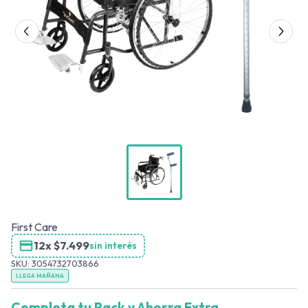
First Care
12x
$
7.499
sin interés
SKU:
3054732703866
LLEGA MAÑANA
Completa tu Pack y Ahorra Extra