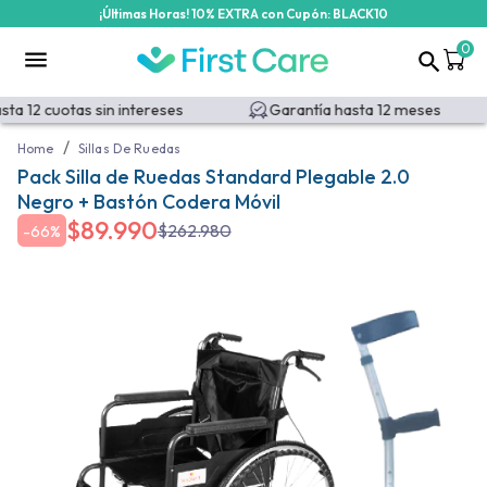
¡Últimas Horas! 10% EXTRA con Cupón: BLACK10
0
a 12 cuotas sin intereses
Garantía hasta 12 meses
/
Home
Sillas De Ruedas
Pack Silla de Ruedas Standard Plegable 2.0
Negro + Bastón Codera Móvil
$
89.990
$
262.980
-
66%