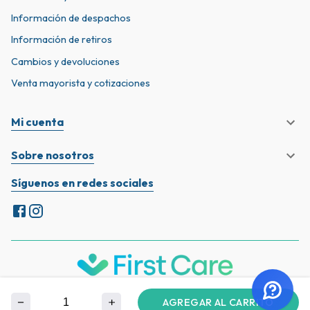
Información de despachos
Información de retiros
Cambios y devoluciones
Venta mayorista y cotizaciones
Mi cuenta
Sobre nosotros
Síguenos en redes sociales
Términos y condiciones
FirstCare 2023 © Todos los derechos reservados
AGREGAR AL CARRITO