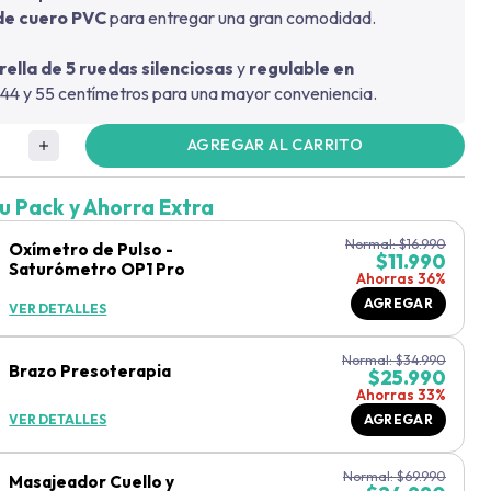
de cuero PVC
para entregar una gran comodidad.
rella de 5 ruedas silenciosas
y
regulable en
 44 y 55 centímetros para una mayor conveniencia.
AGREGAR AL CARRITO
u Pack y Ahorra Extra
Normal:
$
16.990
Oxímetro de Pulso -
$
11.990
Saturómetro OP1 Pro
Ahorras 36%
AGREGAR
VER DETALLES
Normal:
$
34.990
Brazo Presoterapia
$
25.990
Ahorras 33%
VER DETALLES
AGREGAR
Normal:
$
69.990
Masajeador Cuello y