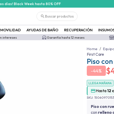
cos días! Black Week hasta 80% OFF
Buscar productos
MOVILIDAD
AYUDAS DE BAÑO
RECUPERACIÓN
INSUMO
in intereses
Garantía hasta 12 meses
/
Home
Equip
First Care
Piso con
$
-
44%
LLEGA MAÑANA
Hasta
12 
SKU:
1506097015
Piso con ru
con
relleno