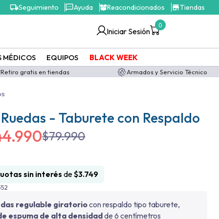
Seguimiento
Ayuda
Reacondicionados
Tiendas
0
Iniciar Sesión
S MÉDICOS
EQUIPOS
BLACK WEEK
Retiro gratis en tiendas
Armados y Servicio Técnico
os
 Ruedas - Taburete con Respaldo
44.990
$
79.990
cuotas sin interés
de
$
3.749
352
edas regulable giratorio
con respaldo tipo taburete,
 de espuma de alta densidad
de 6 centímetros