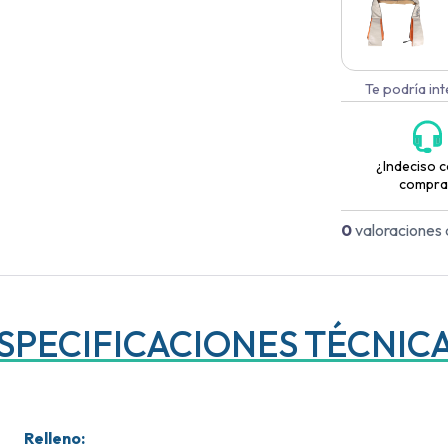
Te podría in
¿Indeciso c
compra
0
valoraciones 
SPECIFICACIONES TÉCNIC
Relleno
: