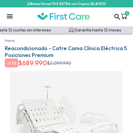
¡Últimas Horas! 10% EXTRA con Cupón: BLACK10
0
ta 12 cuotas sin intereses
Garantía hasta 12 meses
Home
Reacondicionado - Catre Cama Clínica Eléctrica 5
Posiciones Premium
$
689.990
$
2.099.990
-
67%