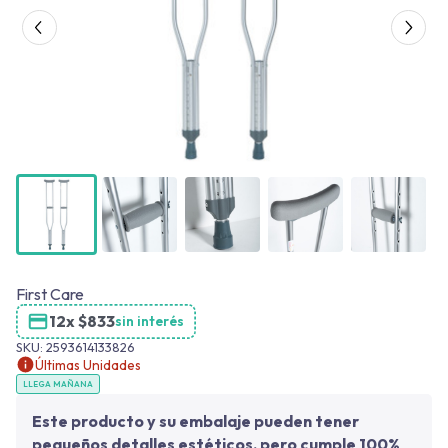
First Care
12x
$
833
sin interés
SKU:
2593614133826
Últimas Unidades
LLEGA MAÑANA
Este producto y su embalaje pueden tener
pequeños detalles estéticos, pero cumple 100%