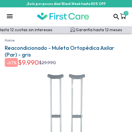
¡Solo por pocos días! Black Week hasta 80% OFF
0
sta 12 cuotas sin intereses
Garantía hasta 12 meses
Home
Reacondicionado - Muleta Ortopédica Axilar
(Par) - gris
$
9.990
$
29.990
-
67%