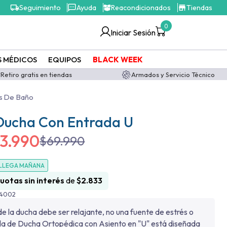
Seguimiento
Ayuda
Reacondicionados
Tiendas
0
Iniciar Sesión
S MÉDICOS
EQUIPOS
BLACK WEEK
Retiro gratis en tiendas
Armados y Servicio Técnico
s De Baño
 Ducha Con Entrada U
3.990
$
69.990
LLEGA MAÑANA
cuotas sin interés
de
$
2.833
34002
 la ducha debe ser relajante, no una fuente de estrés o
illa de Ducha Ortopédica con Asiento en "U" está diseñada