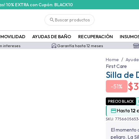
ras! 10% EXTRA con Cupón: BLACK10
Buscar productos
MOVILIDAD
AYUDAS DE BAÑO
RECUPERACIÓN
INSUMO
in intereses
Garantía hasta 12 meses
/
Home
Ayuda
First Care
Silla de
$
3
-
51%
PRECIO BLACK
Hasta
12 
SKU:
775660565
El momento de
peligro. La S