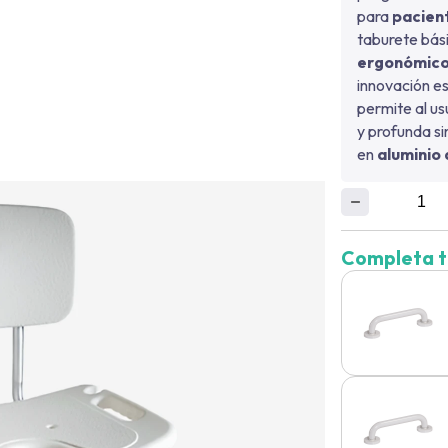
para
pacien
taburete bás
ergonómic
innovación es
permite al us
y profunda si
en
aluminio
Completa t