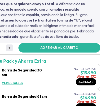
tes que requieren apoyo total
. A diferencia de un
ico, este modelo cuenta con un a
mplio respaldo
o
que sostiene la espalda, previniendo la fatiga. Su gran
 el
asiento con corte frontal en forma de "U"
, el cual
uario o al cuidador realizar la higiene íntima de manera fácil
n necesidad de que el paciente se ponga de pie. Fabricada
 anodizado
, garantiza años de uso libre de óxido.
AGREGAR AL CARRITO
u Pack y Ahorra Extra
Normal:
$
26.990
Barra de Seguridad 30
$
13.990
cm
Ahorras 53%
AGREGAR
VER DETALLES
Normal:
$
34.990
Barra de Seguridad 61 cm
$
16.990
Ahorras 56%