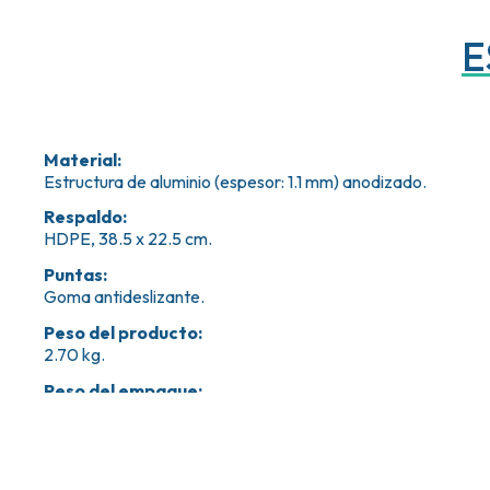
E
Material
:
Estructura de aluminio (espesor: 1.1 mm) anodizado.
Respaldo
:
HDPE, 38.5 x 22.5 cm.
Puntas
:
Goma antideslizante.
Peso del producto
:
2.70 kg.
Peso del empaque
:
3.25 kg.