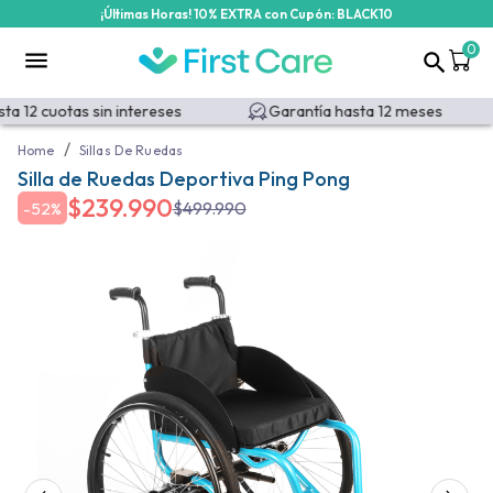
¡Últimas Horas! 10% EXTRA con Cupón: BLACK10
0
 12 cuotas sin intereses
Garantía hasta 12 meses
/
Home
Sillas De Ruedas
Silla de Ruedas Deportiva Ping Pong
$
239.990
$
499.990
-
52%