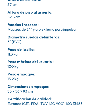
37 cm.
Altura de piso al asiento
:
52.5 cm.
Ruedas traseras
:
Macizas de 24″ y aro externo para impulsar.
Diámetro ruedas delanteras
:
3″ (PVC).
Peso de la silla
:
11.3 kg.
Peso máximo del usuario
:
100 kg.
Peso empaque
:
15.2 kg
Dimensiones empaque
:
88 × 56 × 93 cm
Certificación de calidad
:
Europea (CE), FDA, TUV, ISO 9001, ISO 13485.