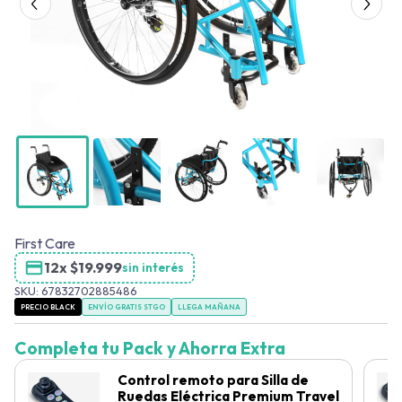
First Care
12x
$
19.999
sin interés
SKU:
67832702885486
PRECIO BLACK
ENVÍO GRATIS STGO
LLEGA MAÑANA
Completa tu Pack y Ahorra Extra
Control remoto para Silla de
Ruedas Eléctrica Premium Travel