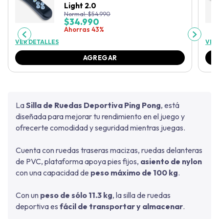
Light 2.0
Normal:
$
54.990
$
34.990
Ahorras 43%
VER DETALLES
VER
AGREGAR
La
Silla de Ruedas Deportiva Ping Pong
, está
diseñada para mejorar tu rendimiento en el juego y
ofrecerte comodidad y seguridad mientras juegas.
Cuenta con ruedas traseras macizas, ruedas delanteras
de PVC, plataforma apoya pies fijos,
asiento de nylon
con una capacidad de
peso máximo de 100 kg
.
Con un
peso de sólo 11.3 kg
, la silla de ruedas
deportiva es
fácil de transportar y almacenar
.