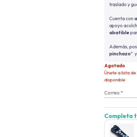
traslado y g
Cuenta con
apoyo acolch
abatible
par
Además, pose
pinchazo
” 
Agotado
Únete a lista d
disponible
Correo
*
Completa t