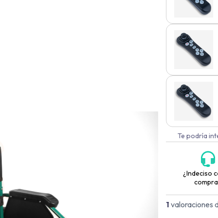
Te podría in
¿Indeciso c
compra
1
valoraciones d