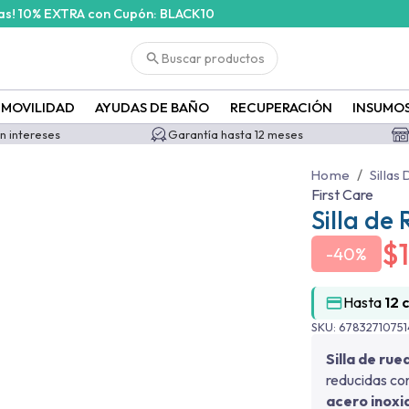
ras! 10% EXTRA con Cupón: BLACK10
Buscar productos
MOVILIDAD
AYUDAS DE BAÑO
RECUPERACIÓN
INSUMO
in intereses
Garantía hasta 12 meses
/
Home
Sillas
First Care
Silla de
$
-
40%
Hasta
12 
SKU:
6783271075
Silla de rue
reducidas co
acero inoxi