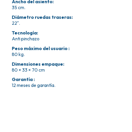
Ancho del asiento
:
35 cm.
Diámetro ruedas traseras
:
22″.
Tecnología
:
Anti pinchazo
Peso máximo del usuario
:
80 kg.
Dimensiones empaque
:
80 × 33 × 70 cm
Garantía
:
12 meses de garantía.