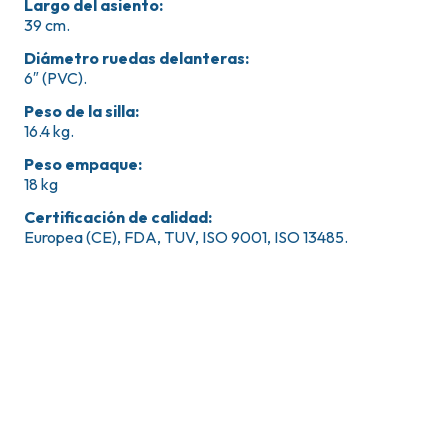
Largo del asiento
:
39 cm.
Diámetro ruedas delanteras
:
6″ (PVC).
Peso de la silla
:
16.4 kg.
Peso empaque
:
18 kg
Certificación de calidad
:
Europea (CE), FDA, TUV, ISO 9001, ISO 13485.