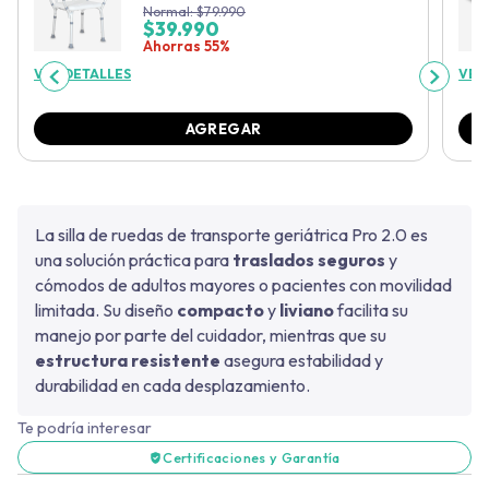
Normal:
$
79.990
$
39.990
Ahorras 55%
VER DETALLES
VER
AGREGAR
La silla de ruedas de transporte geriátrica Pro 2.0 es
una solución práctica para
traslados seguros
y
cómodos de adultos mayores o pacientes con movilidad
limitada. Su diseño
compacto
y
liviano
facilita su
manejo por parte del cuidador, mientras que su
estructura resistente
asegura estabilidad y
durabilidad en cada desplazamiento.
Te podría interesar
Certificaciones y Garantía