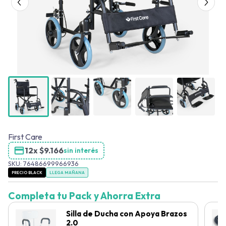
First Care
12x
$
9.166
sin interés
SKU:
76486699966936
PRECIO BLACK
LLEGA MAÑANA
Completa tu Pack y Ahorra Extra
Silla de Ducha con Apoya Brazos
2.0