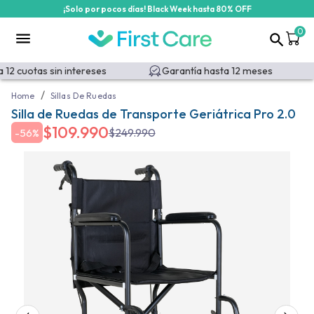
¡Solo por pocos días! Black Week hasta 80% OFF
0
12 cuotas sin intereses
Garantía hasta 12 meses
/
Home
Sillas De Ruedas
Silla de Ruedas de Transporte Geriátrica Pro 2.0
$
109.990
$
249.990
-
56%