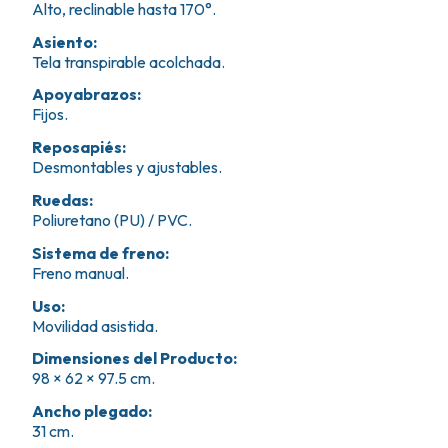
Alto, reclinable hasta 170°.
Asiento
:
Tela transpirable acolchada.
Apoyabrazos
:
Fijos.
Reposapiés
:
Desmontables y ajustables.
Ruedas
:
Poliuretano (PU) / PVC.
Sistema de freno
:
Freno manual.
Uso
:
Movilidad asistida.
Dimensiones del Producto
:
98 × 62 × 97.5 cm.
Ancho plegado
:
31 cm.