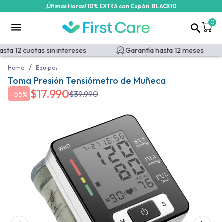
¡Últimas Horas! 10% EXTRA con Cupón: BLACK10
0
ta 12 cuotas sin intereses
Garantía hasta 12 meses
/
Home
Equipos
Toma Presión Tensiómetro de Muñeca
$
17.990
$
39.990
-
55%