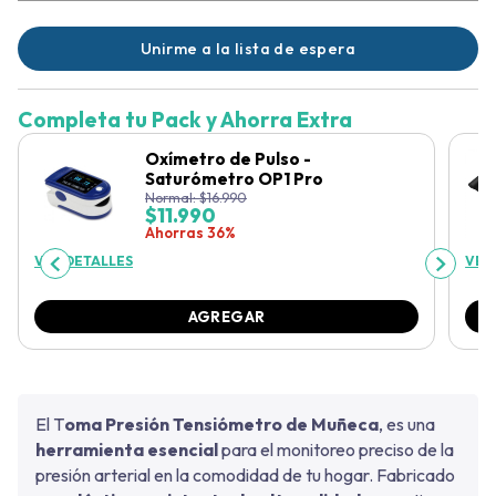
Unirme a la lista de espera
Completa tu Pack y Ahorra Extra
Oxímetro de Pulso -
Saturómetro OP1 Pro
Normal:
$
16.990
$
11.990
Ahorras 36%
VER DETALLES
VER
AGREGAR
El T
oma Presión Tensiómetro de Muñeca
, es una
herramienta esencial
para el monitoreo preciso de la
presión arterial en la comodidad de tu hogar. Fabricado